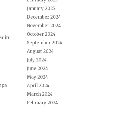
January 2025
December 2024
November 2024
October 2024
r itu
September 2024
August 2024
July 2024
June 2024
May 2024
anpa
April 2024
March 2024
February 2024