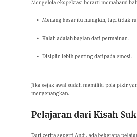
Mengelola ekspektasi berarti memahami ba
Menang besar itu mungkin, tapi tidak rut
Kalah adalah bagian dari permainan.
Disiplin lebih penting daripada emosi.
Jika sejak awal sudah memiliki pola pikir ya
menyenangkan.
Pelajaran dari Kisah Su
Dari cerita seperti Andi, ada beberapa pelaja