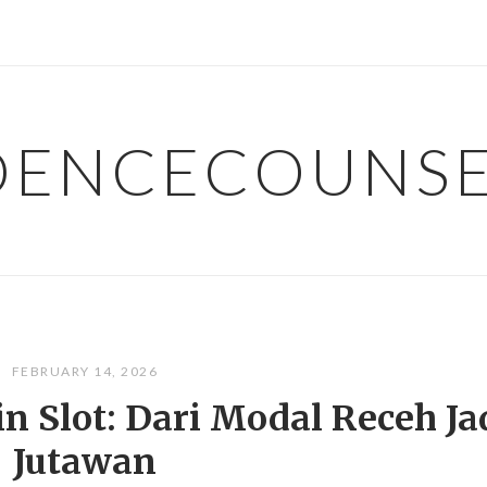
DENCECOUNSE
FEBRUARY 14, 2026
n Slot: Dari Modal Receh Ja
Jutawan