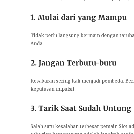
1. Mulai dari yang Mampu
Tidak perlu langsung bermain dengan taruha
Anda.
2. Jangan Terburu-buru
Kesabaran sering kali menjadi pembeda. Be
keputusan impulsif.
3. Tarik Saat Sudah Untung
Salah satu kesalahan terbesar pemain Slot 