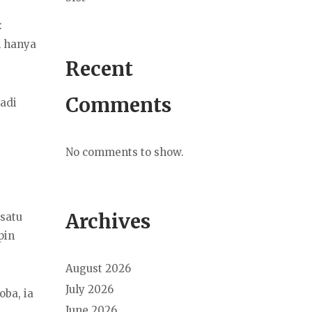
:
n hanya
Recent
Comments
adi
No comments to show.
Archives
 satu
pin
August 2026
July 2026
oba, ia
June 2026