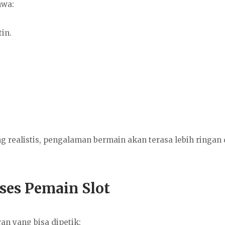
hwa:
in.
ng realistis, pengalaman bermain akan terasa lebih ringan
kses Pemain Slot
ran yang bisa dipetik: