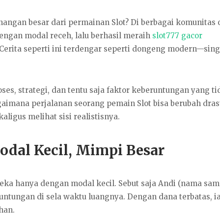
nangan besar dari permainan Slot? Di berbagai komunitas o
ngan modal receh, lalu berhasil meraih
slot777 gacor
Cerita seperti ini terdengar seperti dongeng modern—sing
oses, strategi, dan tentu saja faktor keberuntungan yang ti
gaimana perjalanan seorang pemain Slot bisa berubah drast
ligus melihat sisi realistisnya.
odal Kecil, Mimpi Besar
ka hanya dengan modal kecil. Sebut saja Andi (nama sam
tungan di sela waktu luangnya. Dengan dana terbatas, i
han.