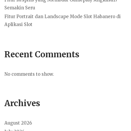
Semakin Seru
Fitur Portrait dan Landscape Mode Slot Habanero di
Aplikasi Slot
Recent Comments
No comments to show.
Archives
August 2026