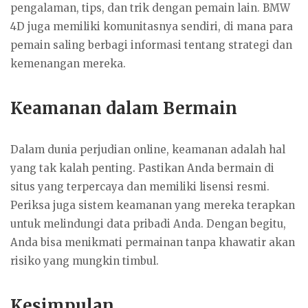
pengalaman, tips, dan trik dengan pemain lain. BMW
4D juga memiliki komunitasnya sendiri, di mana para
pemain saling berbagi informasi tentang strategi dan
kemenangan mereka.
Keamanan dalam Bermain
Dalam dunia perjudian online, keamanan adalah hal
yang tak kalah penting. Pastikan Anda bermain di
situs yang terpercaya dan memiliki lisensi resmi.
Periksa juga sistem keamanan yang mereka terapkan
untuk melindungi data pribadi Anda. Dengan begitu,
Anda bisa menikmati permainan tanpa khawatir akan
risiko yang mungkin timbul.
Kesimpulan