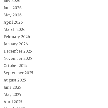
July 2026
June 2026
May 2026
April 2026
March 2026
February 2026
January 2026
December 2025
November 2025
October 2025
September 2025
August 2025
June 2025
May 2025
April 2025