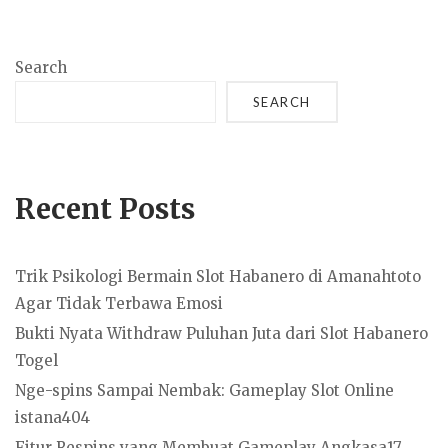
Search
SEARCH
Recent Posts
Trik Psikologi Bermain Slot Habanero di Amanahtoto
Agar Tidak Terbawa Emosi
Bukti Nyata Withdraw Puluhan Juta dari Slot Habanero
Togel
Nge-spins Sampai Nembak: Gameplay Slot Online
istana404
Fitur Respins yang Membuat Gameplay Angkasa17