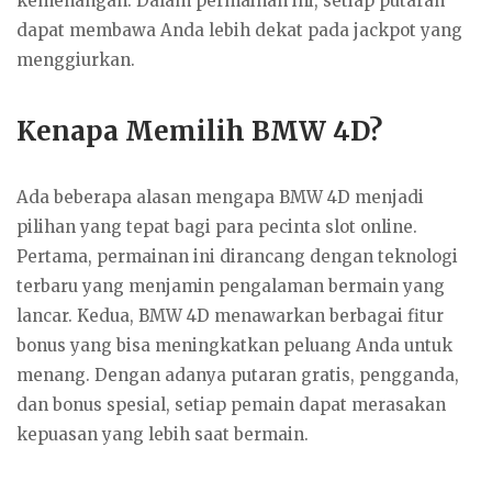
kemenangan. Dalam permainan ini, setiap putaran
dapat membawa Anda lebih dekat pada jackpot yang
menggiurkan.
Kenapa Memilih BMW 4D?
Ada beberapa alasan mengapa BMW 4D menjadi
pilihan yang tepat bagi para pecinta slot online.
Pertama, permainan ini dirancang dengan teknologi
terbaru yang menjamin pengalaman bermain yang
lancar. Kedua, BMW 4D menawarkan berbagai fitur
bonus yang bisa meningkatkan peluang Anda untuk
menang. Dengan adanya putaran gratis, pengganda,
dan bonus spesial, setiap pemain dapat merasakan
kepuasan yang lebih saat bermain.