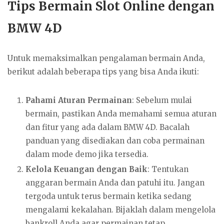
Tips Bermain Slot Online dengan
BMW 4D
Untuk memaksimalkan pengalaman bermain Anda,
berikut adalah beberapa tips yang bisa Anda ikuti:
Pahami Aturan Permainan
: Sebelum mulai
bermain, pastikan Anda memahami semua aturan
dan fitur yang ada dalam BMW 4D. Bacalah
panduan yang disediakan dan coba permainan
dalam mode demo jika tersedia.
Kelola Keuangan dengan Baik
: Tentukan
anggaran bermain Anda dan patuhi itu. Jangan
tergoda untuk terus bermain ketika sedang
mengalami kekalahan. Bijaklah dalam mengelola
bankroll Anda agar permainan tetap