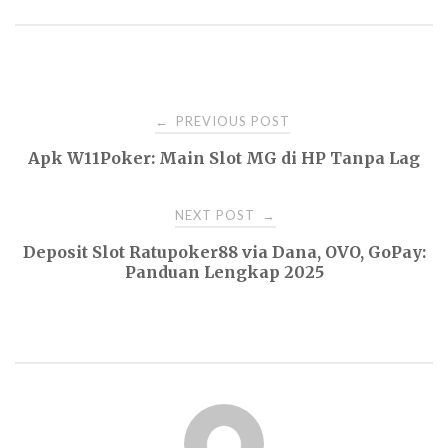
Post
PREVIOUS POST
←
Apk W11Poker: Main Slot MG di HP Tanpa Lag
navigation
NEXT POST
→
Deposit Slot Ratupoker88 via Dana, OVO, GoPay:
Panduan Lengkap 2025