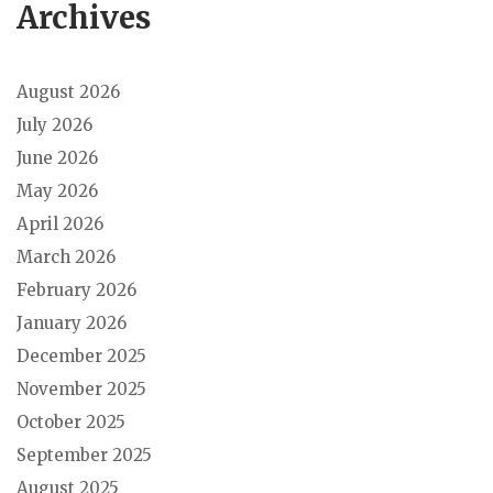
Archives
August 2026
July 2026
June 2026
May 2026
April 2026
March 2026
February 2026
January 2026
December 2025
November 2025
October 2025
September 2025
August 2025