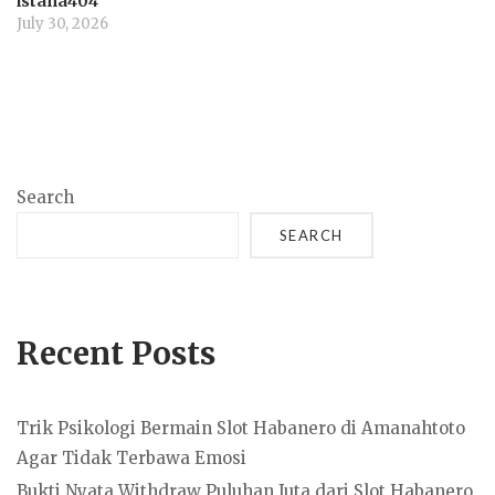
istana404
July 30, 2026
Search
SEARCH
Recent Posts
Trik Psikologi Bermain Slot Habanero di Amanahtoto
Agar Tidak Terbawa Emosi
Bukti Nyata Withdraw Puluhan Juta dari Slot Habanero