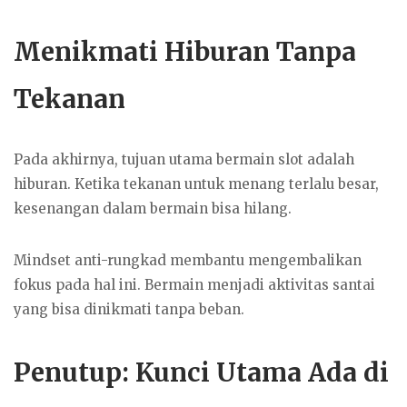
Menikmati Hiburan Tanpa
Tekanan
Pada akhirnya, tujuan utama bermain slot adalah
hiburan. Ketika tekanan untuk menang terlalu besar,
kesenangan dalam bermain bisa hilang.
Mindset anti-rungkad membantu mengembalikan
fokus pada hal ini. Bermain menjadi aktivitas santai
yang bisa dinikmati tanpa beban.
Penutup: Kunci Utama Ada di