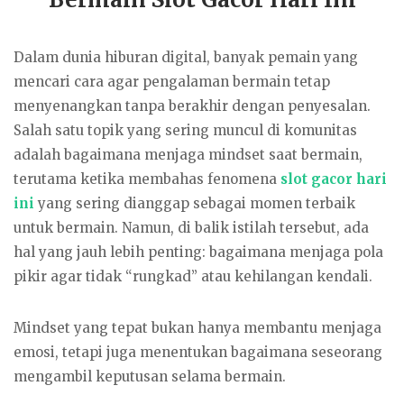
Dalam dunia hiburan digital, banyak pemain yang
mencari cara agar pengalaman bermain tetap
menyenangkan tanpa berakhir dengan penyesalan.
Salah satu topik yang sering muncul di komunitas
adalah bagaimana menjaga mindset saat bermain,
terutama ketika membahas fenomena
slot gacor hari
ini
yang sering dianggap sebagai momen terbaik
untuk bermain. Namun, di balik istilah tersebut, ada
hal yang jauh lebih penting: bagaimana menjaga pola
pikir agar tidak “rungkad” atau kehilangan kendali.
Mindset yang tepat bukan hanya membantu menjaga
emosi, tetapi juga menentukan bagaimana seseorang
mengambil keputusan selama bermain.