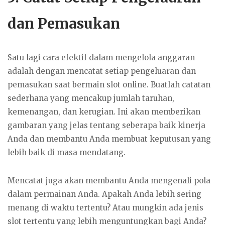
dan Pemasukan
Satu lagi cara efektif dalam mengelola anggaran
adalah dengan mencatat setiap pengeluaran dan
pemasukan saat bermain slot online. Buatlah catatan
sederhana yang mencakup jumlah taruhan,
kemenangan, dan kerugian. Ini akan memberikan
gambaran yang jelas tentang seberapa baik kinerja
Anda dan membantu Anda membuat keputusan yang
lebih baik di masa mendatang.
Mencatat juga akan membantu Anda mengenali pola
dalam permainan Anda. Apakah Anda lebih sering
menang di waktu tertentu? Atau mungkin ada jenis
slot tertentu yang lebih menguntungkan bagi Anda?