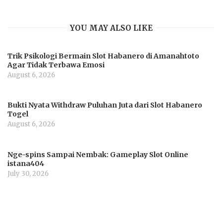
YOU MAY ALSO LIKE
Trik Psikologi Bermain Slot Habanero di Amanahtoto
Agar Tidak Terbawa Emosi
August 6, 2026
Bukti Nyata Withdraw Puluhan Juta dari Slot Habanero
Togel
August 6, 2026
Nge-spins Sampai Nembak: Gameplay Slot Online
istana404
July 30, 2026