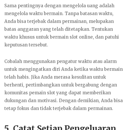
Sama pentingnya dengan mengelola uang adalah
mengelola waktu bermain. Tanpa batasan waktu,
Anda bisa terjebak dalam permainan, melupakan
batas anggaran yang telah ditetapkan. Tentukan
waktu khusus untuk bermain slot online, dan patuhi
keputusan tersebut.
Cobalah menggunakan pengatur waktu atau alarm
untuk mengingatkan diri Anda ketika waktu bermain
telah habis. Jika Anda merasa kesulitan untuk
berhenti, pertimbangkan untuk bergabung dengan
komunitas pemain slot yang dapat memberikan
dukungan dan motivasi. Dengan demikian, Anda bisa
tetap fokus dan tidak terjebak dalam permainan.
5. Catat Setiap Pengeluaran