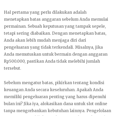
Hal pertama yang perlu dilakukan adalah
menetapkan batas anggaran sebelum Anda memulai
permainan. Sebuah keputusan yang tampak sepele,
tetapi sering diabaikan. Dengan menetapkan batas,
Anda akan lebih mudah menjaga diri dari
pengeluaran yang tidak terkendali. Misalnya, jika
Anda memutuskan untuk bermain dengan anggaran
Rp500.000, pastikan Anda tidak melebihi jumlah
tersebut.
Sebelum mengatur batas, pikirkan tentang kondisi
keuangan Anda secara keseluruhan. Apakah Anda
memiliki pengeluaran penting yang harus dipenuhi
bulan ini? Jika iya, alokasikan dana untuk slot online
tanpa mengorbankan kebutuhan lainnya. Pengelolaan