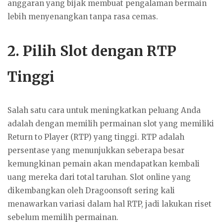
anggaran yang bijak membuat pengalaman bermain
lebih menyenangkan tanpa rasa cemas.
2. Pilih Slot dengan RTP
Tinggi
Salah satu cara untuk meningkatkan peluang Anda
adalah dengan memilih permainan slot yang memiliki
Return to Player (RTP) yang tinggi. RTP adalah
persentase yang menunjukkan seberapa besar
kemungkinan pemain akan mendapatkan kembali
uang mereka dari total taruhan. Slot online yang
dikembangkan oleh Dragoonsoft sering kali
menawarkan variasi dalam hal RTP, jadi lakukan riset
sebelum memilih permainan.