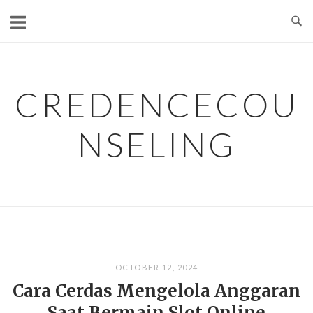
Skip
to
content
CREDENCECOU
NSELING
OCTOBER 12, 2024
Cara Cerdas Mengelola Anggaran
Saat Bermain Slot Online