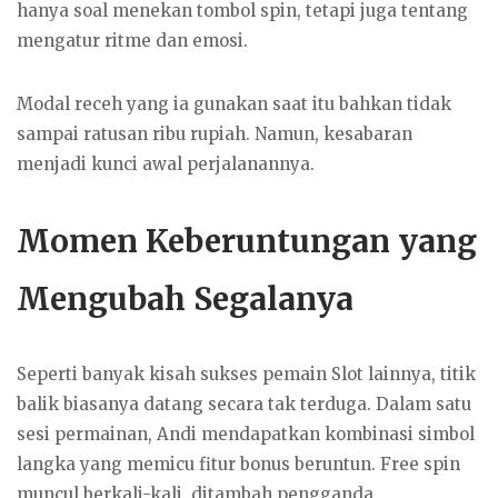
hanya soal menekan tombol spin, tetapi juga tentang
mengatur ritme dan emosi.
Modal receh yang ia gunakan saat itu bahkan tidak
sampai ratusan ribu rupiah. Namun, kesabaran
menjadi kunci awal perjalanannya.
Momen Keberuntungan yang
Mengubah Segalanya
Seperti banyak kisah sukses pemain Slot lainnya, titik
balik biasanya datang secara tak terduga. Dalam satu
sesi permainan, Andi mendapatkan kombinasi simbol
langka yang memicu fitur bonus beruntun. Free spin
muncul berkali-kali, ditambah pengganda