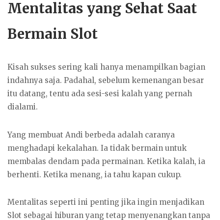
Mentalitas yang Sehat Saat
Bermain Slot
Kisah sukses sering kali hanya menampilkan bagian
indahnya saja. Padahal, sebelum kemenangan besar
itu datang, tentu ada sesi-sesi kalah yang pernah
dialami.
Yang membuat Andi berbeda adalah caranya
menghadapi kekalahan. Ia tidak bermain untuk
membalas dendam pada permainan. Ketika kalah, ia
berhenti. Ketika menang, ia tahu kapan cukup.
Mentalitas seperti ini penting jika ingin menjadikan
Slot sebagai hiburan yang tetap menyenangkan tanpa