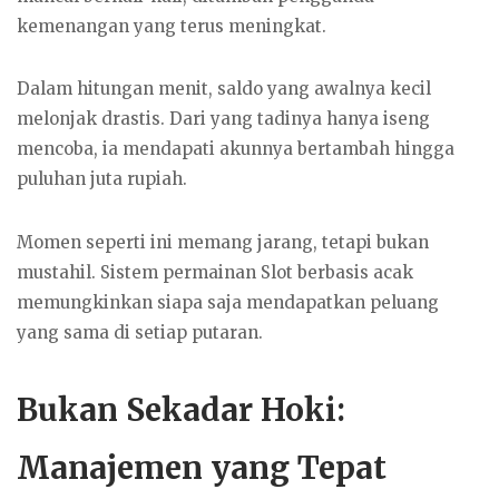
kemenangan yang terus meningkat.
Dalam hitungan menit, saldo yang awalnya kecil
melonjak drastis. Dari yang tadinya hanya iseng
mencoba, ia mendapati akunnya bertambah hingga
puluhan juta rupiah.
Momen seperti ini memang jarang, tetapi bukan
mustahil. Sistem permainan Slot berbasis acak
memungkinkan siapa saja mendapatkan peluang
yang sama di setiap putaran.
Bukan Sekadar Hoki:
Manajemen yang Tepat