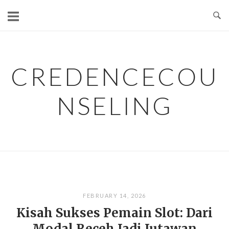
Skip
to
content
CREDENCECOU
NSELING
FEBRUARY 14, 2026
Kisah Sukses Pemain Slot: Dari
Modal Receh Jadi Jutawan