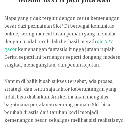
Siapa yang tidak tergiur dengan cerita kemenangan
besar dari permainan Slot? Di berbagai komunitas
online, sering muncul kisah pemain yang memulai
dengan modal receh, lalu berhasil meraih
slot777
gacor
kemenangan fantastis hingga jutaan rupiah.
Cerita seperti ini terdengar seperti dongeng modern—
singkat, menegangkan, dan penuh kejutan.
Namun di balik kisah sukses tersebut, ada proses,
strategi, dan tentu saja faktor keberuntungan yang
tidak bisa diabaikan. Artikel ini akan mengulas
bagaimana perjalanan seorang pemain Slot bisa
berubah drastis dari taruhan kecil menjadi
kemenangan besar, sekaligus melihat sisi realistisnya.