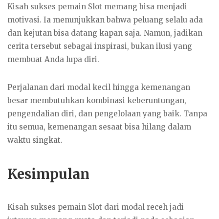
Kisah sukses pemain Slot memang bisa menjadi
motivasi. Ia menunjukkan bahwa peluang selalu ada
dan kejutan bisa datang kapan saja. Namun, jadikan
cerita tersebut sebagai inspirasi, bukan ilusi yang
membuat Anda lupa diri.
Perjalanan dari modal kecil hingga kemenangan
besar membutuhkan kombinasi keberuntungan,
pengendalian diri, dan pengelolaan yang baik. Tanpa
itu semua, kemenangan sesaat bisa hilang dalam
waktu singkat.
Kesimpulan
Kisah sukses pemain Slot dari modal receh jadi