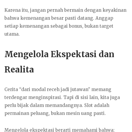
Karena itu, jangan pernah bermain dengan keyakinan
bahwa kemenangan besar pasti datang. Anggap
setiap kemenangan sebagai bonus, bukan target
utama.
Mengelola Ekspektasi dan
Realita
Cerita “dari modal receh jadi jutawan” memang
terdengar menginspirasi. Tapi di sisi lain, kita juga
perlu bijak dalam memandangnya. Slot adalah
permainan peluang, bukan mesin uang pasti.
Mengelola ekspektasi berarti memahami bahwa: