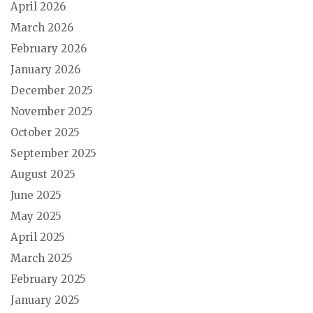
April 2026
March 2026
February 2026
January 2026
December 2025
November 2025
October 2025
September 2025
August 2025
June 2025
May 2025
April 2025
March 2025
February 2025
January 2025