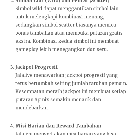
Simbol Liar (Wild) dan Pencar (Scatter)
Simbol wild dapat menggantikan simbol lain
untuk melengkapi kombinasi menang,
sedangkan simbol scatter biasanya memicu
bonus tambahan atau membuka putaran gratis
ekstra. Kombinasi kedua simbol ini membuat
gameplay lebih menegangkan dan seru.
Jackpot Progresif
Jalalive menawarkan jackpot progresif yang
terus bertambah seiring jumlah taruhan pemain.
Kesempatan meraih jackpot ini membuat setiap
putaran Spinix semakin menarik dan
mendebarkan.
Misi Harian dan Reward Tambahan
Jalalive menyediakan misi harian yang bisa