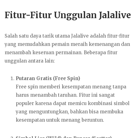
Fitur-Fitur Unggulan Jalalive
Salah satu daya tarik utama Jalalive adalah fitur-fitur
yang memudahkan pemain meraih kemenangan dan
menambah keseruan permainan. Beberapa fitur
unggulan antara lain:
Putaran Gratis (Free Spin)
Free spin memberi kesempatan menang tanpa
harus menambah taruhan. Fitur ini sangat
populer karena dapat memicu kombinasi simbol
yang menguntungkan, bahkan bisa membuka
kesempatan untuk menang beruntun.