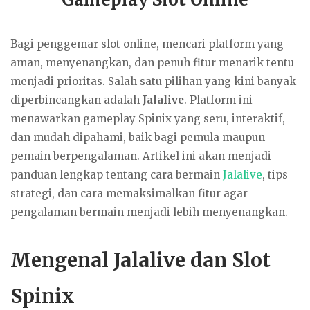
Bagi penggemar slot online, mencari platform yang
aman, menyenangkan, dan penuh fitur menarik tentu
menjadi prioritas. Salah satu pilihan yang kini banyak
diperbincangkan adalah
Jalalive
. Platform ini
menawarkan gameplay Spinix yang seru, interaktif,
dan mudah dipahami, baik bagi pemula maupun
pemain berpengalaman. Artikel ini akan menjadi
panduan lengkap tentang cara bermain
Jalalive
, tips
strategi, dan cara memaksimalkan fitur agar
pengalaman bermain menjadi lebih menyenangkan.
Mengenal Jalalive dan Slot
Spinix