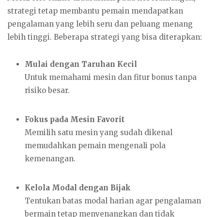
strategi tetap membantu pemain mendapatkan
pengalaman yang lebih seru dan peluang menang
lebih tinggi. Beberapa strategi yang bisa diterapkan:
Mulai dengan Taruhan Kecil
Untuk memahami mesin dan fitur bonus tanpa
risiko besar.
Fokus pada Mesin Favorit
Memilih satu mesin yang sudah dikenal
memudahkan pemain mengenali pola
kemenangan.
Kelola Modal dengan Bijak
Tentukan batas modal harian agar pengalaman
bermain tetap menyenangkan dan tidak