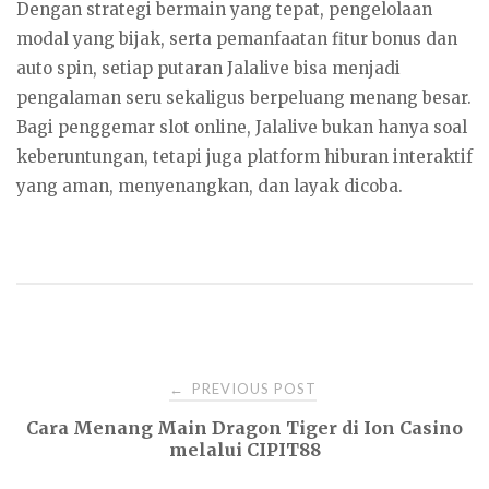
Dengan strategi bermain yang tepat, pengelolaan
modal yang bijak, serta pemanfaatan fitur bonus dan
auto spin, setiap putaran Jalalive bisa menjadi
pengalaman seru sekaligus berpeluang menang besar.
Bagi penggemar slot online, Jalalive bukan hanya soal
keberuntungan, tetapi juga platform hiburan interaktif
yang aman, menyenangkan, dan layak dicoba.
Post
PREVIOUS POST
←
Cara Menang Main Dragon Tiger di Ion Casino
navigation
melalui CIPIT88