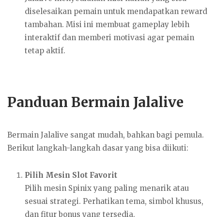
diselesaikan pemain untuk mendapatkan reward
tambahan. Misi ini membuat gameplay lebih
interaktif dan memberi motivasi agar pemain
tetap aktif.
Panduan Bermain Jalalive
Bermain Jalalive sangat mudah, bahkan bagi pemula.
Berikut langkah-langkah dasar yang bisa diikuti:
Pilih Mesin Slot Favorit
Pilih mesin Spinix yang paling menarik atau
sesuai strategi. Perhatikan tema, simbol khusus,
dan fitur bonus yang tersedia.