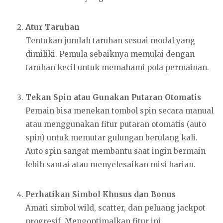
Atur Taruhan
Tentukan jumlah taruhan sesuai modal yang
dimiliki. Pemula sebaiknya memulai dengan
taruhan kecil untuk memahami pola permainan.
Tekan Spin atau Gunakan Putaran Otomatis
Pemain bisa menekan tombol spin secara manual
atau menggunakan fitur putaran otomatis (auto
spin) untuk memutar gulungan berulang kali.
Auto spin sangat membantu saat ingin bermain
lebih santai atau menyelesaikan misi harian.
Perhatikan Simbol Khusus dan Bonus
Amati simbol wild, scatter, dan peluang jackpot
progresif. Mengoptimalkan fitur ini