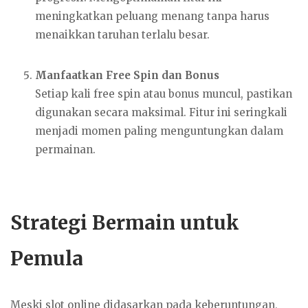
meningkatkan peluang menang tanpa harus
menaikkan taruhan terlalu besar.
Manfaatkan Free Spin dan Bonus
Setiap kali free spin atau bonus muncul, pastikan
digunakan secara maksimal. Fitur ini seringkali
menjadi momen paling menguntungkan dalam
permainan.
Strategi Bermain untuk
Pemula
Meski slot online didasarkan pada keberuntungan,