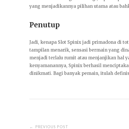
yang menjadikannya pilihan utama atau bahk
Penutup
Jadi, kenapa Slot Spinix jadi primadona di t
tampilan menarik, sensasi bermain yang dina
menjadi terlalu rumit atau menjanjikan hal 
kenyamanannya, Spinix berhasil menciptaka
dinikmati. Bagi banyak pemain, itulah defin
Post
PREVIOUS POST
←