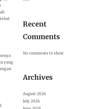
e
lah
 rehat
Recent
Comments
No comments to show.
smenya
an yang
bangan
Archives
August 2026
July 2026
l
June 2026