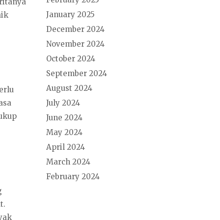
ritanya
January 2025
aik
December 2024
November 2024
October 2024
September 2024
August 2024
erlu
July 2024
asa
ukup
June 2024
May 2024
April 2024
March 2024
February 2024
g
t.
yak