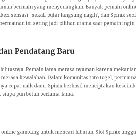
laman bermain yang menyenangkan. Banyak pemain onlin
i sensasi “sekali putar langsung nagih”, dan Spinix seo
permainan ini sering jadi pilihan utama saat pemain ingin
dan Pendatang Baru
eksibilitasnya. Pemain lama merasa nyaman karena mekani
k merasa kewalahan. Dalam komunitas toto togel, permain
anya cepat naik daun. Spinix berhasil menciptakan keseim
siapa pun betah berlama-lama.
 online gambling untuk mencari hiburan. Slot Spinix unggu