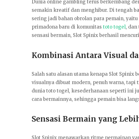
Dunia online gambling terus berkembang de
semakin kreatif dan menghibur. Di tengah b
sering jadi bahan obrolan para pemain, yait
primadona baru di komunitas
toto togel
, dan
sensasi bermain, Slot Spinix berhasil mencur
Kombinasi Antara Visual d
Salah satu alasan utama kenapa Slot Spinix 
visualnya dibuat modern, penuh warna, tapi
dunia toto togel, kesederhanaan seperti ini 
cara bermainnya, sehingga pemain bisa lang
Sensasi Bermain yang Lebi
Slot Spinix menawarkan ritme permainan yang