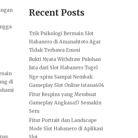
Recent Posts
kangan
hingga
Trik Psikologi Bermain Slot
Habanero di Amanahtoto Agar
Tidak Terbawa Emosi
Bukti Nyata Withdraw Puluhan
Juta dari Slot Habanero Togel
esain
Nge-spins Sampai Nembak:
ung di
Gameplay Slot Online istana404
mahami
Fitur Respins yang Membuat
Gameplay Angkasa17 Semakin
Seru
Fitur Portrait dan Landscape
Mode Slot Habanero di Aplikasi
pas,
Slot