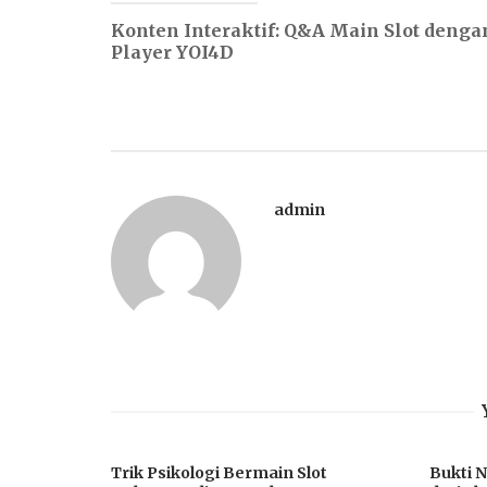
Konten Interaktif: Q&A Main Slot denga
navigation
Player YOI4D
admin
Trik Psikologi Bermain Slot
Bukti 