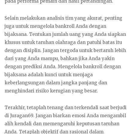
pada performa pemain dan hasil pertandingan.
Selain melakukan analisis tim yang akurat, penting
juga untuk mengelola bankroll Anda dengan
bijaksana. Tentukan jumlah uang yang Anda siapkan
khusus untuk taruhan olahraga dan patuhi batas itu
dengan disiplin. Jangan tergoda untuk bertaruh lebih
dari yang Anda mampu, bahkan jika Anda yakin
dengan prediksi Anda. Mengelola bankroll dengan
bijaksana adalah kunci untuk menjaga
keberlangsungan dalam jangka panjang dan
menghindari risiko kerugian yang besar.
Terakhir, tetaplah tenang dan terkendali saat berjudi
di Juragan69. Jangan biarkan emosi Anda mengambil
alih kendali dan memengaruhi keputusan taruhan
Anda. Tetaplah objektif dan rasional dalam