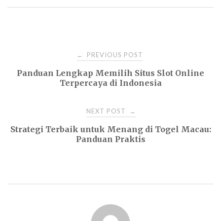
Post
PREVIOUS POST
←
Panduan Lengkap Memilih Situs Slot Online
navigation
Terpercaya di Indonesia
NEXT POST
→
Strategi Terbaik untuk Menang di Togel Macau:
Panduan Praktis