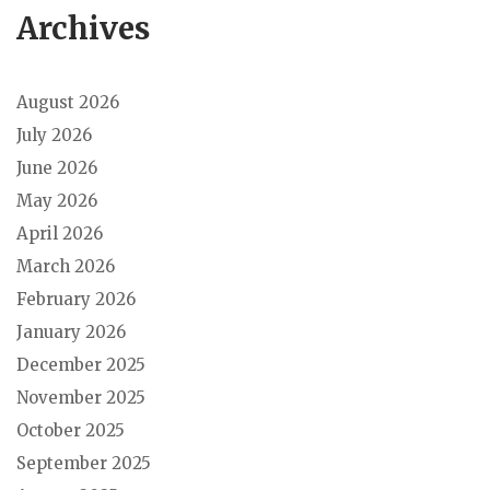
Archives
August 2026
July 2026
June 2026
May 2026
April 2026
March 2026
February 2026
January 2026
December 2025
November 2025
October 2025
September 2025