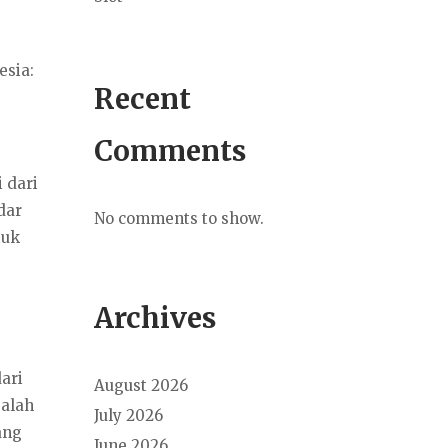
esia:
Recent
Comments
 dari
dar
No comments to show.
tuk
Archives
dari
August 2026
salah
July 2026
ang
June 2026