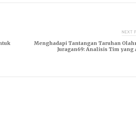
NEXT
ntuk
Menghadapi Tantangan Taruhan Olahr
Juragan69: Analisis Tim yang