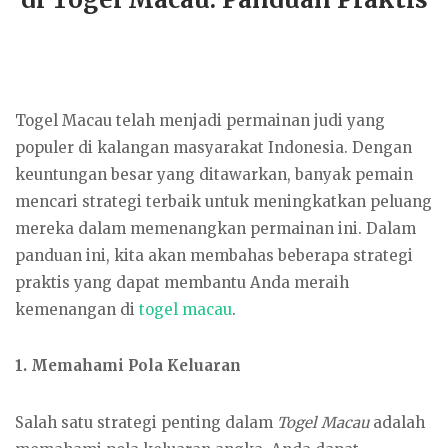
Togel Macau telah menjadi permainan judi yang
populer di kalangan masyarakat Indonesia. Dengan
keuntungan besar yang ditawarkan, banyak pemain
mencari strategi terbaik untuk meningkatkan peluang
mereka dalam memenangkan permainan ini. Dalam
panduan ini, kita akan membahas beberapa strategi
praktis yang dapat membantu Anda meraih
kemenangan di
togel macau
.
1. Memahami Pola Keluaran
Salah satu strategi penting dalam
Togel Macau
adalah