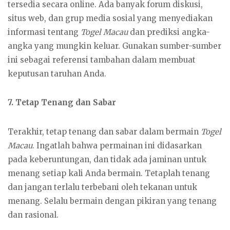
tersedia secara online. Ada banyak forum diskusi,
situs web, dan grup media sosial yang menyediakan
informasi tentang
Togel Macau
dan prediksi angka-
angka yang mungkin keluar. Gunakan sumber-sumber
ini sebagai referensi tambahan dalam membuat
keputusan taruhan Anda.
7. Tetap Tenang dan Sabar
Terakhir, tetap tenang dan sabar dalam bermain
Togel
Macau
. Ingatlah bahwa permainan ini didasarkan
pada keberuntungan, dan tidak ada jaminan untuk
menang setiap kali Anda bermain. Tetaplah tenang
dan jangan terlalu terbebani oleh tekanan untuk
menang. Selalu bermain dengan pikiran yang tenang
dan rasional.