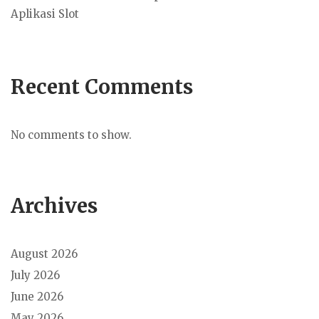
Aplikasi Slot
Recent Comments
No comments to show.
Archives
August 2026
July 2026
June 2026
May 2026