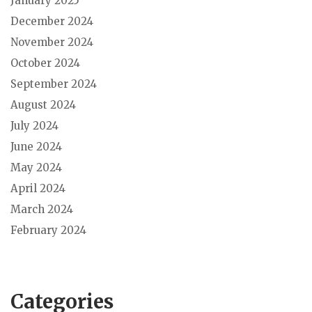
January 2025
December 2024
November 2024
October 2024
September 2024
August 2024
July 2024
June 2024
May 2024
April 2024
March 2024
February 2024
Categories