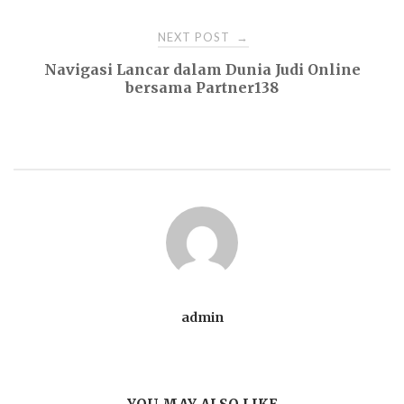
NEXT POST
→
Navigasi Lancar dalam Dunia Judi Online
bersama Partner138
admin