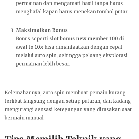
permainan dan mengamati hasil tanpa harus
menghafal kapan harus menekan tombol putar.
Maksimalkan Bonus
Bonus seperti
slot bonus new member 100 di
awal to 10x
bisa dimanfaatkan dengan cepat
melalui auto spin, sehingga peluang eksplorasi
permainan lebih besar.
Kelemahannya, auto spin membuat pemain kurang
terlibat langsung dengan setiap putaran, dan kadang
mengurangi sensasi ketegangan yang dirasakan saat
bermain manual.