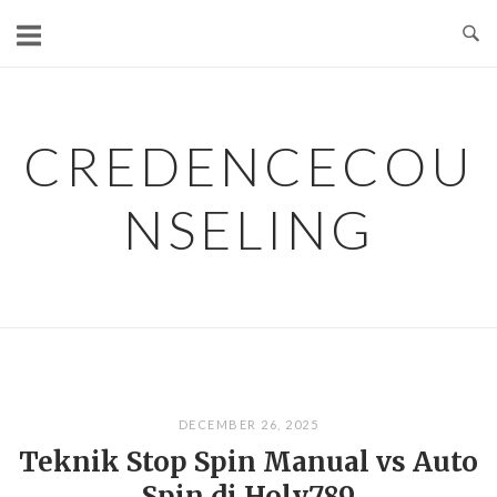
Skip
to
content
CREDENCECOU
NSELING
DECEMBER 26, 2025
Teknik Stop Spin Manual vs Auto
Spin di Holy789