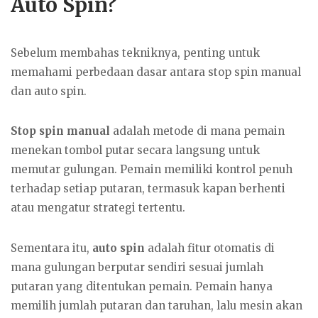
Auto Spin?
Sebelum membahas tekniknya, penting untuk
memahami perbedaan dasar antara stop spin manual
dan auto spin.
Stop spin manual
adalah metode di mana pemain
menekan tombol putar secara langsung untuk
memutar gulungan. Pemain memiliki kontrol penuh
terhadap setiap putaran, termasuk kapan berhenti
atau mengatur strategi tertentu.
Sementara itu,
auto spin
adalah fitur otomatis di
mana gulungan berputar sendiri sesuai jumlah
putaran yang ditentukan pemain. Pemain hanya
memilih jumlah putaran dan taruhan, lalu mesin akan