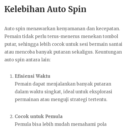
Kelebihan Auto Spin
Auto spin menawarkan kenyamanan dan kecepatan.
Pemain tidak perlu terus-menerus menekan tombol
putar, sehingga lebih cocok untuk sesi bermain santai
atau mencoba banyak putaran sekaligus. Keuntungan
auto spin antara lain:
Efisiensi Waktu
Pemain dapat menjalankan banyak putaran
dalam waktu singkat, ideal untuk eksplorasi
permainan atau menguji strategi tertentu.
Cocok untuk Pemula
Pemula bisa lebih mudah memahami pola