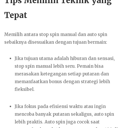
Tips Memilih Teknik yang
Tepat
Memilih antara stop spin manual dan auto spin
sebaiknya disesuaikan dengan tujuan bermain:
Jika tujuan utama adalah hiburan dan sensasi,
stop spin manual lebih seru. Pemain bisa
merasakan ketegangan setiap putaran dan
memanfaatkan bonus dengan strategi lebih
fleksibel.
Jika fokus pada efisiensi waktu atau ingin
mencoba banyak putaran sekaligus, auto spin
lebih praktis. Auto spin juga cocok saat