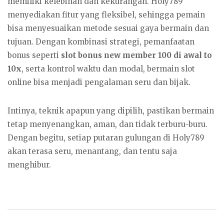
memiliki kelebihan dan kekurangan. Holy789
menyediakan fitur yang fleksibel, sehingga pemain
bisa menyesuaikan metode sesuai gaya bermain dan
tujuan. Dengan kombinasi strategi, pemanfaatan
bonus seperti
slot bonus new member 100 di awal to
10x
, serta kontrol waktu dan modal, bermain slot
online bisa menjadi pengalaman seru dan bijak.
Intinya, teknik apapun yang dipilih, pastikan bermain
tetap menyenangkan, aman, dan tidak terburu-buru.
Dengan begitu, setiap putaran gulungan di Holy789
akan terasa seru, menantang, dan tentu saja
menghibur.