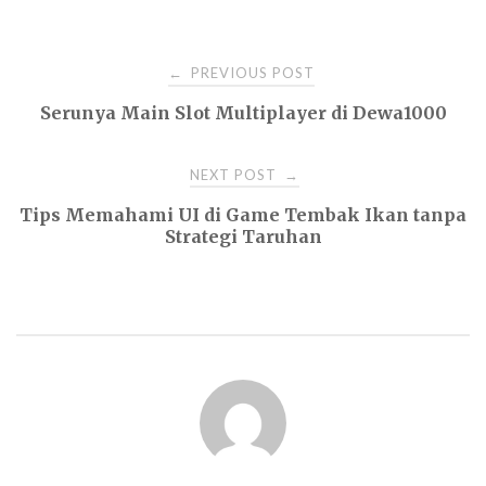
Post
PREVIOUS POST
←
Serunya Main Slot Multiplayer di Dewa1000
navigation
NEXT POST
→
Tips Memahami UI di Game Tembak Ikan tanpa
Strategi Taruhan