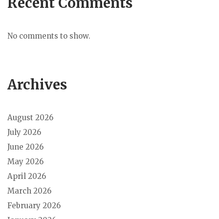
Recent Comments
No comments to show.
Archives
August 2026
July 2026
June 2026
May 2026
April 2026
March 2026
February 2026