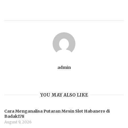
admin
YOU MAY ALSO LIKE
Cara Menganalisa Putaran Mesin Slot Habanero di
Badak178
August 9, 2026