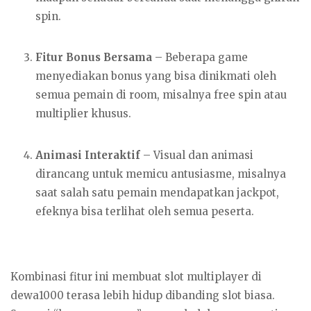
spin.
Fitur Bonus Bersama
– Beberapa game
menyediakan bonus yang bisa dinikmati oleh
semua pemain di room, misalnya free spin atau
multiplier khusus.
Animasi Interaktif
– Visual dan animasi
dirancang untuk memicu antusiasme, misalnya
saat salah satu pemain mendapatkan jackpot,
efeknya bisa terlihat oleh semua peserta.
Kombinasi fitur ini membuat slot multiplayer di
dewa1000 terasa lebih hidup dibanding slot biasa.