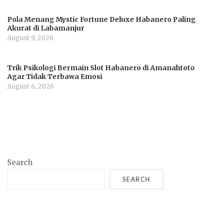
Pola Menang Mystic Fortune Deluxe Habanero Paling
Akurat di Labamanjur
August 9, 2026
Trik Psikologi Bermain Slot Habanero di Amanahtoto
Agar Tidak Terbawa Emosi
August 6, 2026
Search
SEARCH