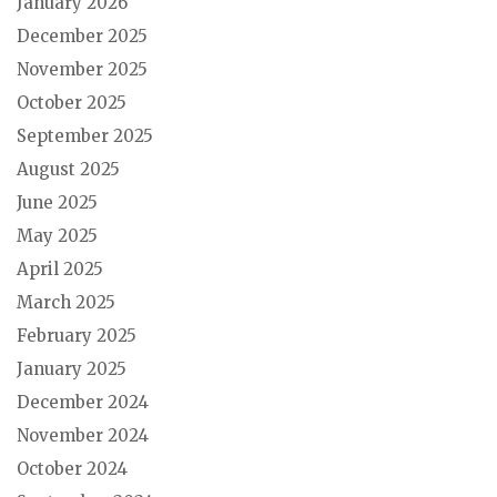
January 2026
December 2025
November 2025
October 2025
September 2025
August 2025
June 2025
May 2025
April 2025
March 2025
February 2025
January 2025
December 2024
November 2024
October 2024