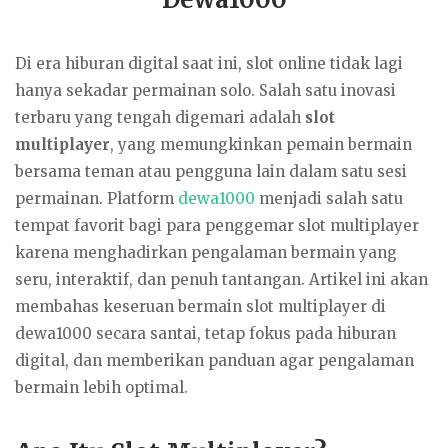
Di era hiburan digital saat ini, slot online tidak lagi
hanya sekadar permainan solo. Salah satu inovasi
terbaru yang tengah digemari adalah
slot
multiplayer
, yang memungkinkan pemain bermain
bersama teman atau pengguna lain dalam satu sesi
permainan. Platform
dewa1000
menjadi salah satu
tempat favorit bagi para penggemar slot multiplayer
karena menghadirkan pengalaman bermain yang
seru, interaktif, dan penuh tantangan. Artikel ini akan
membahas keseruan bermain slot multiplayer di
dewa1000 secara santai, tetap fokus pada hiburan
digital, dan memberikan panduan agar pengalaman
bermain lebih optimal.