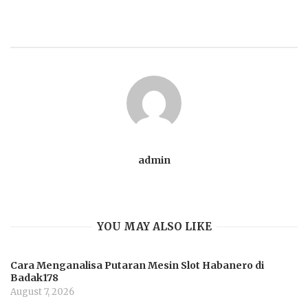
admin
YOU MAY ALSO LIKE
Cara Menganalisa Putaran Mesin Slot Habanero di
Badak178
August 7, 2026