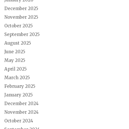
December 2025
November 2025
October 2025
September 2025
August 2025
June 2025
May 2025
April 2025
March 2025
February 2025
January 2025
December 2024
November 2024
October 2024