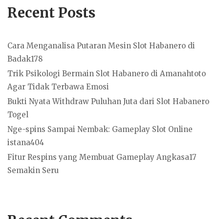
Recent Posts
Cara Menganalisa Putaran Mesin Slot Habanero di
Badak178
Trik Psikologi Bermain Slot Habanero di Amanahtoto
Agar Tidak Terbawa Emosi
Bukti Nyata Withdraw Puluhan Juta dari Slot Habanero
Togel
Nge-spins Sampai Nembak: Gameplay Slot Online
istana404
Fitur Respins yang Membuat Gameplay Angkasa17
Semakin Seru