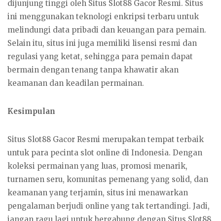
dijunjung tinggi oleh Situs Slot88 Gacor Resmi. Situs
ini menggunakan teknologi enkripsi terbaru untuk
melindungi data pribadi dan keuangan para pemain.
Selain itu, situs ini juga memiliki lisensi resmi dan
regulasi yang ketat, sehingga para pemain dapat
bermain dengan tenang tanpa khawatir akan
keamanan dan keadilan permainan.
Kesimpulan
Situs Slot88 Gacor Resmi merupakan tempat terbaik
untuk para pecinta slot online di Indonesia. Dengan
koleksi permainan yang luas, promosi menarik,
turnamen seru, komunitas pemenang yang solid, dan
keamanan yang terjamin, situs ini menawarkan
pengalaman berjudi online yang tak tertandingi. Jadi,
jangan ragu lagi untuk bergabung dengan Situs Slot88