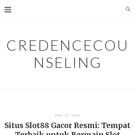
Skip
to
content
CREDENCECOU
NSELING
MAY 27, 2024
Situs Slot88 Gacor Resmi: Tempat
Terbaik untuk Bermain Slot