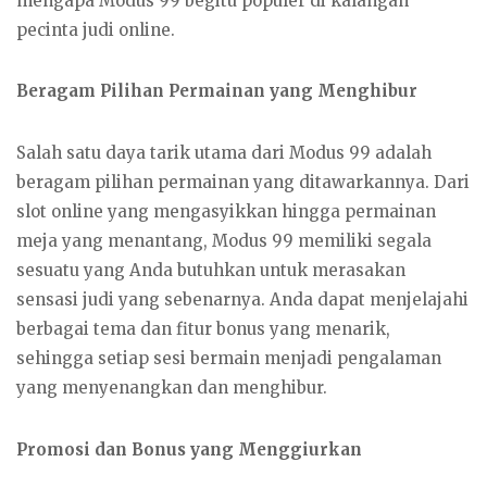
mengapa Modus 99 begitu populer di kalangan
pecinta judi online.
Beragam Pilihan Permainan yang Menghibur
Salah satu daya tarik utama dari Modus 99 adalah
beragam pilihan permainan yang ditawarkannya. Dari
slot online yang mengasyikkan hingga permainan
meja yang menantang, Modus 99 memiliki segala
sesuatu yang Anda butuhkan untuk merasakan
sensasi judi yang sebenarnya. Anda dapat menjelajahi
berbagai tema dan fitur bonus yang menarik,
sehingga setiap sesi bermain menjadi pengalaman
yang menyenangkan dan menghibur.
Promosi dan Bonus yang Menggiurkan