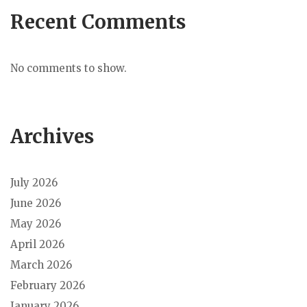
Recent Comments
No comments to show.
Archives
July 2026
June 2026
May 2026
April 2026
March 2026
February 2026
January 2026