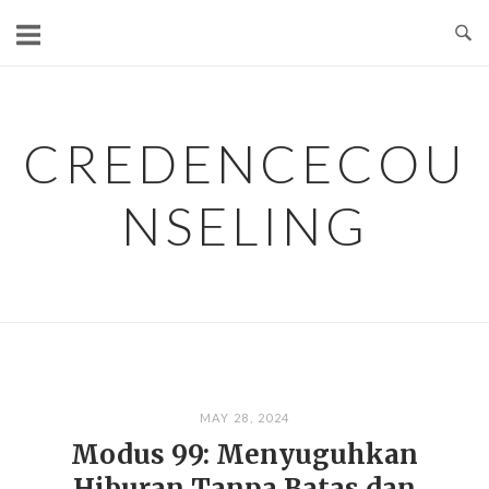
Skip
to
content
CREDENCECOU
NSELING
MAY 28, 2024
Modus 99: Menyuguhkan
Hiburan Tanpa Batas dan