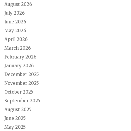
August 2026
July 2026
June 2026
May 2026
April 2026
March 2026
February 2026
January 2026
December 2025
November 2025
October 2025
September 2025
August 2025
June 2025
May 2025