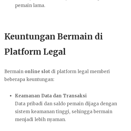
pemain lama.
Keuntungan Bermain di
Platform Legal
Bermain
online slot
di platform legal memberi
beberapa keuntungan:
Keamanan Data dan Transaksi
Data pribadi dan saldo pemain dijaga dengan
sistem keamanan tinggi, sehingga bermain
menjadi lebih nyaman.