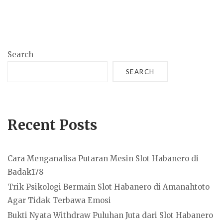
Search
SEARCH
Recent Posts
Cara Menganalisa Putaran Mesin Slot Habanero di
Badak178
Trik Psikologi Bermain Slot Habanero di Amanahtoto
Agar Tidak Terbawa Emosi
Bukti Nyata Withdraw Puluhan Juta dari Slot Habanero