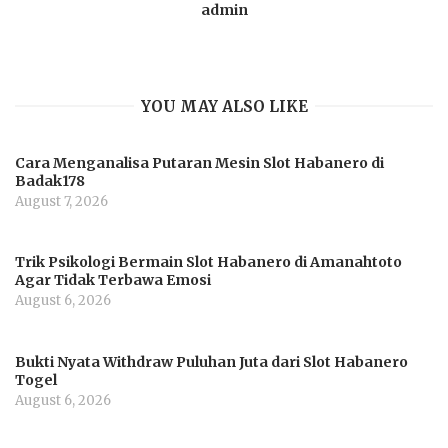
admin
YOU MAY ALSO LIKE
Cara Menganalisa Putaran Mesin Slot Habanero di
Badak178
August 7, 2026
Trik Psikologi Bermain Slot Habanero di Amanahtoto
Agar Tidak Terbawa Emosi
August 6, 2026
Bukti Nyata Withdraw Puluhan Juta dari Slot Habanero
Togel
August 6, 2026