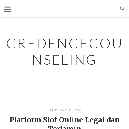
Skip
to
content
CREDENCECOU
NSELING
FEBRUARY 1, 2026
Platform Slot Online Legal dan
Terjamin