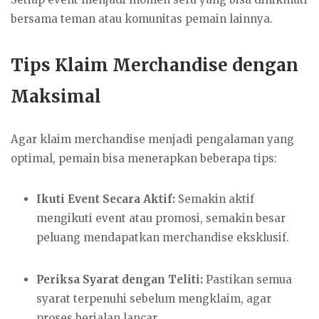
bersama teman atau komunitas pemain lainnya.
Tips Klaim Merchandise dengan
Maksimal
Agar klaim merchandise menjadi pengalaman yang
optimal, pemain bisa menerapkan beberapa tips:
Ikuti Event Secara Aktif:
Semakin aktif
mengikuti event atau promosi, semakin besar
peluang mendapatkan merchandise eksklusif.
Periksa Syarat dengan Teliti:
Pastikan semua
syarat terpenuhi sebelum mengklaim, agar
proses berjalan lancar.