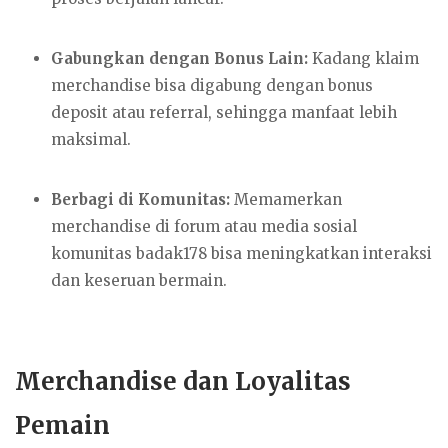
Gabungkan dengan Bonus Lain:
Kadang klaim
merchandise bisa digabung dengan bonus
deposit atau referral, sehingga manfaat lebih
maksimal.
Berbagi di Komunitas:
Memamerkan
merchandise di forum atau media sosial
komunitas badak178 bisa meningkatkan interaksi
dan keseruan bermain.
Merchandise dan Loyalitas
Pemain