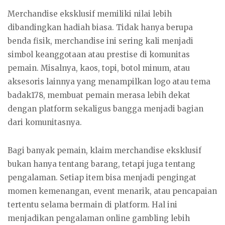
Merchandise eksklusif memiliki nilai lebih
dibandingkan hadiah biasa. Tidak hanya berupa
benda fisik, merchandise ini sering kali menjadi
simbol keanggotaan atau prestise di komunitas
pemain. Misalnya, kaos, topi, botol minum, atau
aksesoris lainnya yang menampilkan logo atau tema
badak178, membuat pemain merasa lebih dekat
dengan platform sekaligus bangga menjadi bagian
dari komunitasnya.
Bagi banyak pemain, klaim merchandise eksklusif
bukan hanya tentang barang, tetapi juga tentang
pengalaman. Setiap item bisa menjadi pengingat
momen kemenangan, event menarik, atau pencapaian
tertentu selama bermain di platform. Hal ini
menjadikan pengalaman online gambling lebih