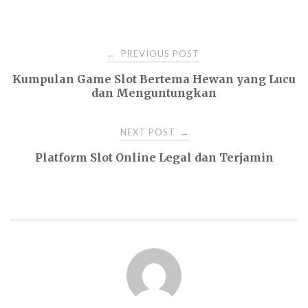
Post
PREVIOUS POST
←
Kumpulan Game Slot Bertema Hewan yang Lucu
navigation
dan Menguntungkan
NEXT POST
→
Platform Slot Online Legal dan Terjamin