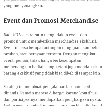
yang menyenangkan.
Event dan Promosi Merchandise
Badak178 secara rutin mengadakan event dan
promosi untuk memberikan merchandise eksklusif.
Event ini bisa berupa tantangan mingguan, kompetisi
taruhan, atau perayaan tertentu. Dengan mengikuti
event, pemain tidak hanya berkesempatan
memenangkan hadiah uang, tetapi juga mendapatkan
barang eksklusif yang tidak bisa dibeli di tempat lain.
Strategi ini membuat pengalaman bermain lebih
dinamis. Pemain merasa dihargai karena kontribusi
dan partisipasinya mendapatkan penghargaan nyata.
Setiap event menjadi momen seru yang bisa dinikmati