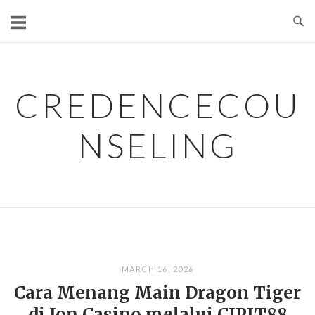
Skip
to
content
CREDENCECOU
NSELING
MARCH 16, 2026
Cara Menang Main Dragon Tiger
di Ion Casino melalui CIPIT88