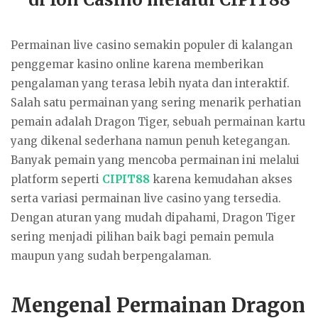
Permainan live casino semakin populer di kalangan
penggemar kasino online karena memberikan
pengalaman yang terasa lebih nyata dan interaktif.
Salah satu permainan yang sering menarik perhatian
pemain adalah Dragon Tiger, sebuah permainan kartu
yang dikenal sederhana namun penuh ketegangan.
Banyak pemain yang mencoba permainan ini melalui
platform seperti
CIPIT88
karena kemudahan akses
serta variasi permainan live casino yang tersedia.
Dengan aturan yang mudah dipahami, Dragon Tiger
sering menjadi pilihan baik bagi pemain pemula
maupun yang sudah berpengalaman.
Mengenal Permainan Dragon