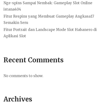
Nge-spins Sampai Nembak: Gameplay Slot Online
istana404
Fitur Respins yang Membuat Gameplay Angkasa17
Semakin Seru
Fitur Portrait dan Landscape Mode Slot Habanero di
Aplikasi Slot
Recent Comments
No comments to show.
Archives