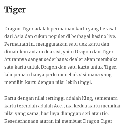
Tiger
Dragon Tiger adalah permainan kartu yang berasal
dari Asia dan cukup populer di berbagai kasino live.
Permainan ini menggunakan satu dek kartu dan
dimainkan antara dua sisi, yaitu Dragon dan Tiger.
Aturannya sangat sederhana: dealer akan membuka
satu kartu untuk Dragon dan satu kartu untuk Tiger,
lalu pemain hanya perlu menebak sisi mana yang
memiliki kartu dengan nilai lebih tinggi.
Kartu dengan nilai tertinggi adalah King, sementara
kartu terendah adalah Ace. Jika kedua kartu memiliki
nilai yang sama, hasilnya dianggap seri atau tie.
Kesederhanaan aturan ini membuat Dragon Tiger