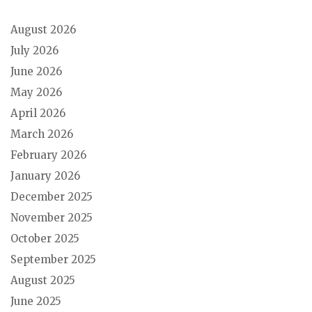
August 2026
July 2026
June 2026
May 2026
April 2026
March 2026
February 2026
January 2026
December 2025
November 2025
October 2025
September 2025
August 2025
June 2025