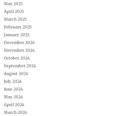
May 2025
April 2025
March 2025
February 2025
January 2025
December 2024
November 2024
October 2024
September 2024
August 2024
July 2024
June 2024
May 2024
April 2024
March 2024