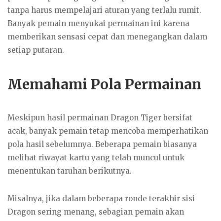
tanpa harus mempelajari aturan yang terlalu rumit.
Banyak pemain menyukai permainan ini karena
memberikan sensasi cepat dan menegangkan dalam
setiap putaran.
Memahami Pola Permainan
Meskipun hasil permainan Dragon Tiger bersifat
acak, banyak pemain tetap mencoba memperhatikan
pola hasil sebelumnya. Beberapa pemain biasanya
melihat riwayat kartu yang telah muncul untuk
menentukan taruhan berikutnya.
Misalnya, jika dalam beberapa ronde terakhir sisi
Dragon sering menang, sebagian pemain akan