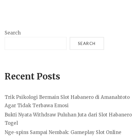
Search
SEARCH
Recent Posts
Trik Psikologi Bermain Slot Habanero di Amanahtoto
Agar Tidak Terbawa Emosi
Bukti Nyata Withdraw Puluhan Juta dari Slot Habanero
Togel
Nge-spins Sampai Nembak: Gameplay Slot Online