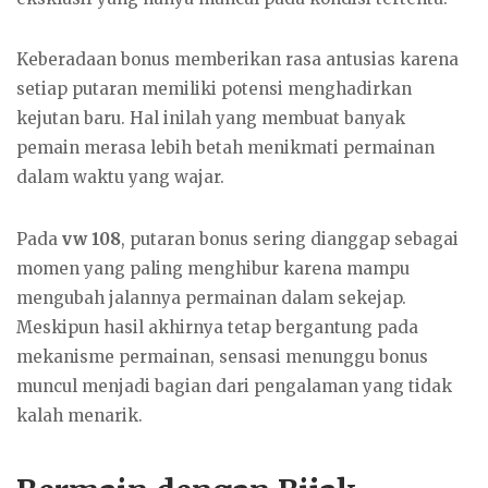
Keberadaan bonus memberikan rasa antusias karena
setiap putaran memiliki potensi menghadirkan
kejutan baru. Hal inilah yang membuat banyak
pemain merasa lebih betah menikmati permainan
dalam waktu yang wajar.
Pada
vw 108
, putaran bonus sering dianggap sebagai
momen yang paling menghibur karena mampu
mengubah jalannya permainan dalam sekejap.
Meskipun hasil akhirnya tetap bergantung pada
mekanisme permainan, sensasi menunggu bonus
muncul menjadi bagian dari pengalaman yang tidak
kalah menarik.