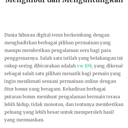
Dunia hiburan digital terus berkembang dengan
menghadirkan berbagai pilihan permainan yang
mampu memberikan pengalaman seru bagi para
penggemarnya. Salah satu istilah yang belakangan ini
cukup sering dibicarakan adalah
vw 108
, yang dikenal
sebagai salah satu pilihan menarik bagi pemain yang
ingin menikmati sensasi permainan online dengan
fitur bonus yang beragam. Kehadiran berbagai
putaran bonus membuat pengalaman bermain terasa
lebih hidup, tidak monoton, dan tentunya memberikan
peluang yang lebih besar untuk memperoleh hasil
yang memuaskan.