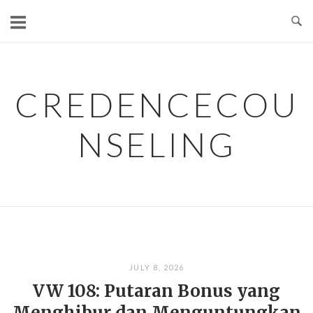
Skip
to
content
CREDENCECOU
NSELING
JULY 8, 2026
VW 108: Putaran Bonus yang
Menghibur dan Menguntungkan