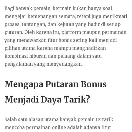
Bagi banyak pemain, bermain bukan hanya soal
mengejar kemenangan semata, tetapi juga menikmati
proses, tantangan, dan kejutan yang hadir di setiap
putaran. Oleh karena itu, platform maupun permainan
yang menawarkan fitur bonus sering kali menjadi
pilihan utama karena mampu menghadirkan
kombinasi hiburan dan peluang dalam satu
pengalaman yang menyenangkan.
Mengapa Putaran Bonus
Menjadi Daya Tarik?
Salah satu alasan utama banyak pemain tertarik
mencoba permainan online adalah adanya fitur