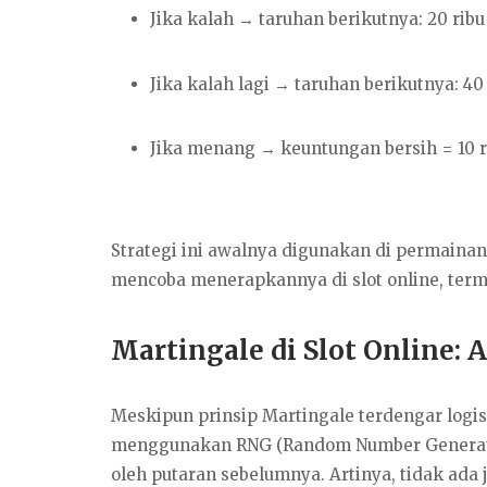
Jika kalah → taruhan berikutnya: 20 ribu
Jika kalah lagi → taruhan berikutnya: 40
Jika menang → keuntungan bersih = 10 r
Strategi ini awalnya digunakan di permainan 
mencoba menerapkannya di slot online, term
Martingale di Slot Online:
Meskipun prinsip Martingale terdengar logis
menggunakan RNG (Random Number Generator)
oleh putaran sebelumnya. Artinya, tidak ada