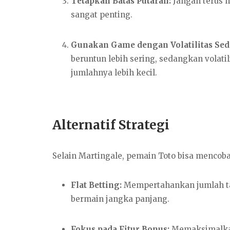
Tetapkan Batas Putaran:
Jangan terus m
sangat penting.
Gunakan Game dengan Volatilitas Sed
beruntun lebih sering, sedangkan volat
jumlahnya lebih kecil.
Alternatif Strategi
Selain Martingale, pemain Toto bisa mencoba 
Flat Betting:
Mempertahankan jumlah tar
bermain jangka panjang.
Fokus pada Fitur Bonus:
Memaksimalkan 