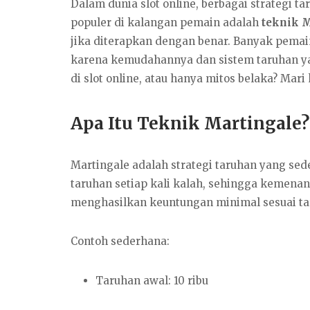
Dalam dunia slot online, berbagai strategi t
populer di kalangan pemain adalah
teknik 
jika diterapkan dengan benar. Banyak pemain
karena kemudahannya dan sistem taruhan yan
di slot online, atau hanya mitos belaka? Mari 
Apa Itu Teknik Martingale?
Martingale adalah strategi taruhan yang se
taruhan setiap kali kalah, sehingga kemen
menghasilkan keuntungan minimal sesuai ta
Contoh sederhana:
Taruhan awal: 10 ribu