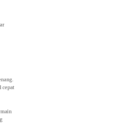
ar
enang.
l cepat
rmain
ng