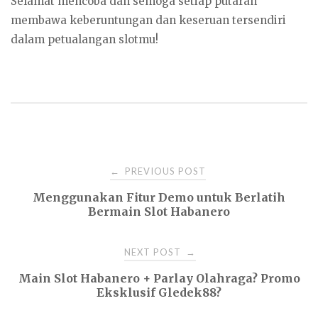
Selamat mencoba dan semoga setiap putaran
membawa keberuntungan dan keseruan tersendiri
dalam petualangan slotmu!
Post
PREVIOUS POST
←
Menggunakan Fitur Demo untuk Berlatih
navigation
Bermain Slot Habanero
NEXT POST
→
Main Slot Habanero + Parlay Olahraga? Promo
Eksklusif Gledek88?