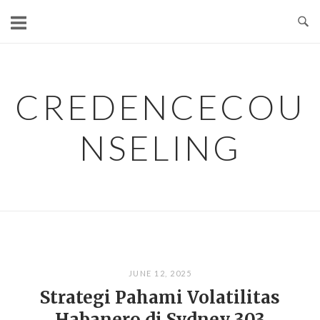
Skip
to
content
CREDENCECOU
NSELING
JUNE 12, 2025
Strategi Pahami Volatilitas
Habanero di Sydney 303