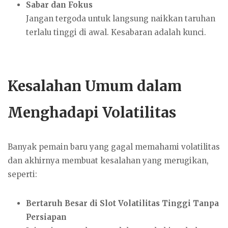
Sabar dan Fokus
Jangan tergoda untuk langsung naikkan taruhan
terlalu tinggi di awal. Kesabaran adalah kunci.
Kesalahan Umum dalam
Menghadapi Volatilitas
Banyak pemain baru yang gagal memahami volatilitas
dan akhirnya membuat kesalahan yang merugikan,
seperti:
Bertaruh Besar di Slot Volatilitas Tinggi Tanpa
Persiapan