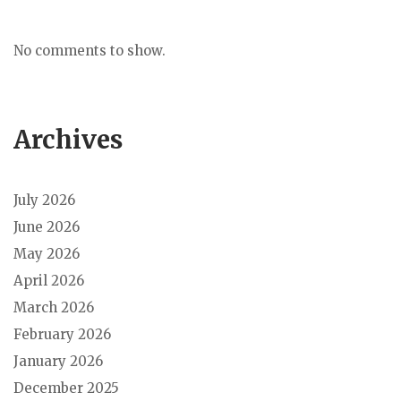
No comments to show.
Archives
July 2026
June 2026
May 2026
April 2026
March 2026
February 2026
January 2026
December 2025