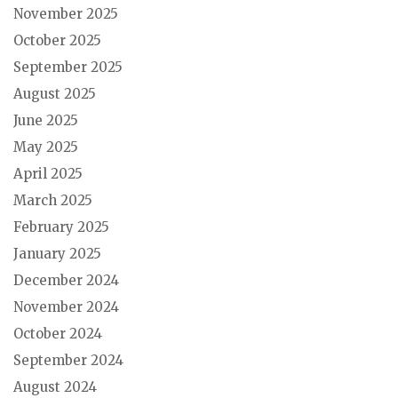
November 2025
October 2025
September 2025
August 2025
June 2025
May 2025
April 2025
March 2025
February 2025
January 2025
December 2024
November 2024
October 2024
September 2024
August 2024