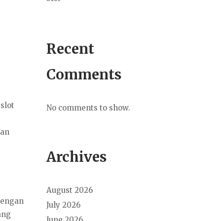
Recent
Comments
slot
No comments to show.
kan
Archives
August 2026
 Dengan
July 2026
ang
June 2026