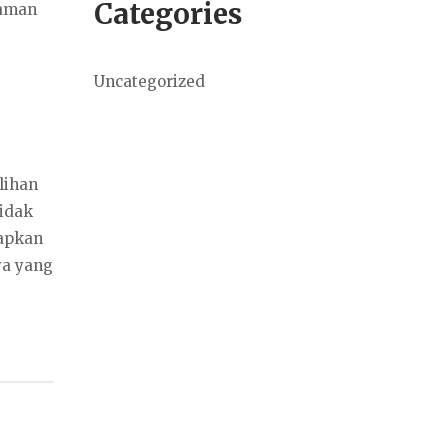
Categories
laman
Uncategorized
lihan
tidak
iapkan
ya yang