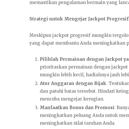
memastikan pengalaman bermain yang lanca
Strategi untuk Mengejar Jackpot Progresif
Meskipun jackpot progresif mungkin tergolo
yang dapat membantu Anda meningkatkan p
Pilihlah Permainan dengan Jackpot y
prioritaskan permainan dengan jackpot
mungkin lebih kecil, hadiahnya jauh lebi
Atur Anggaran dengan Bijak
: Tentuka
dan patuhi batas tersebut. Hindari kei
mencoba mengejar kerugian.
Manfaatkan Bonus dan Promosi
: Bany
meningkatkan peluang Anda untuk meme
meningkatkan nilai taruhan Anda.