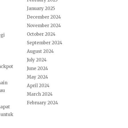
January 2025
December 2024
November 2024
October 2024
egi
September 2024
August 2024
July 2024
ackpot
June 2024
May 2024
main
April 2024
tau
March 2024
February 2024
dapat
 untuk