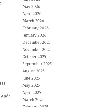
n
May 2026
April 2026
March 2026
February 2026
January 2026
December 2025
November 2025
October 2025
September 2025
August 2025
June 2025
ses
May 2025
April 2025
 Anda.
March 2025
February 2025