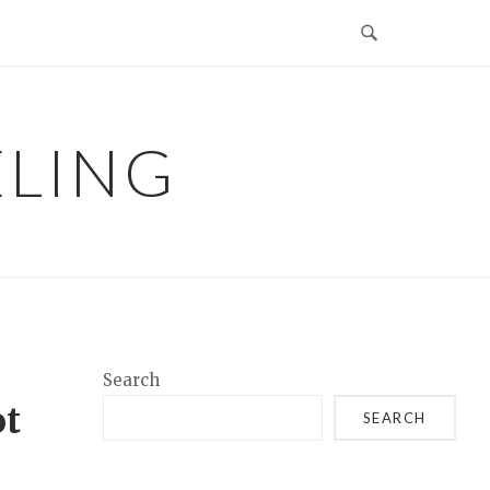
LING
Search
ot
SEARCH