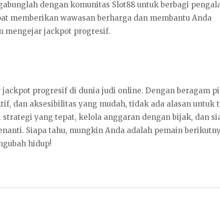
rgabunglah dengan komunitas Slot88 untuk berbagi penga
 dapat memberikan wawasan berharga dan membantu Anda
mengejar jackpot progresif.
jackpot progresif di dunia judi online. Dengan beragam pi
if, dan aksesibilitas yang mudah, tidak ada alasan untuk 
 strategi yang tepat, kelola anggaran dengan bijak, dan s
enanti. Siapa tahu, mungkin Anda adalah pemain berikutn
ngubah hidup!