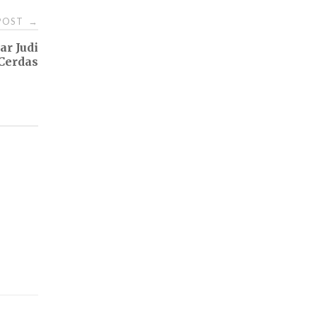
 POST
→
ar Judi
Cerdas