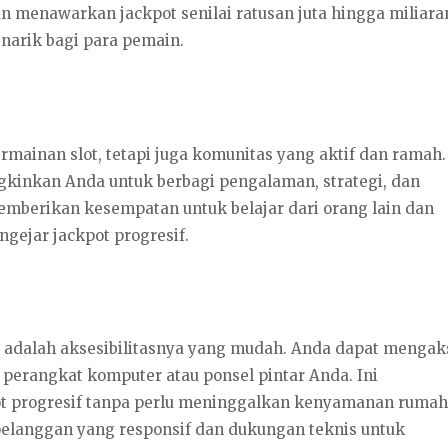
 menawarkan jackpot senilai ratusan juta hingga miliara
narik bagi para pemain.
mainan slot, tetapi juga komunitas yang aktif dan ramah.
inkan Anda untuk berbagi pengalaman, strategi, dan
mberikan kesempatan untuk belajar dari orang lain dan
ejar jackpot progresif.
ne adalah aksesibilitasnya yang mudah. Anda dapat mengak
i perangkat komputer atau ponsel pintar Anda. Ini
 progresif tanpa perlu meninggalkan kenyamanan rumah
 pelanggan yang responsif dan dukungan teknis untuk