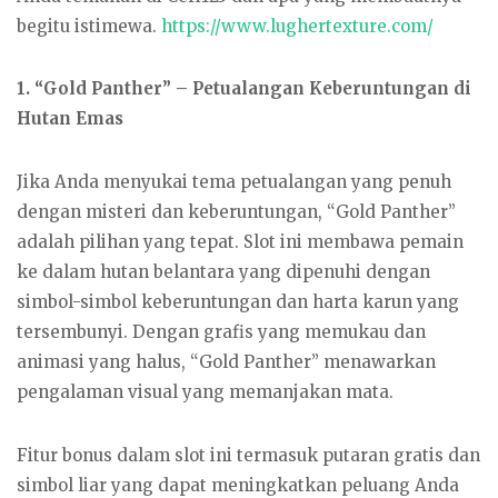
begitu istimewa.
https://www.lughertexture.com/
1. “Gold Panther” – Petualangan Keberuntungan di
Hutan Emas
Jika Anda menyukai tema petualangan yang penuh
dengan misteri dan keberuntungan, “Gold Panther”
adalah pilihan yang tepat. Slot ini membawa pemain
ke dalam hutan belantara yang dipenuhi dengan
simbol-simbol keberuntungan dan harta karun yang
tersembunyi. Dengan grafis yang memukau dan
animasi yang halus, “Gold Panther” menawarkan
pengalaman visual yang memanjakan mata.
Fitur bonus dalam slot ini termasuk putaran gratis dan
simbol liar yang dapat meningkatkan peluang Anda