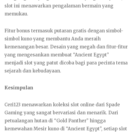
slot ini menawarkan pengalaman bermain yang
memukau.
Fitur bonus termasuk putaran gratis dengan simbol-
simbol kuno yang membantu Anda meraih
kemenangan besar. Desain yang megah dan fitur-fitur
yang mengesankan membuat “Ancient Egypt”
menjadi slot yang patut dicoba bagi para pecinta tema
sejarah dan kebudayaan.
Kesimpulan
Ceri123 menawarkan koleksi slot online dari Spade
Gaming yang sangat bervariasi dan menarik. Dari
petualangan hutan di “Gold Panther” hingga
kemewahan Mesir kuno di “Ancient Egypt”, setiap slot