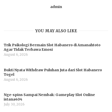
admin
YOU MAY ALSO LIKE
Trik Psikologi Bermain Slot Habanero di Amanahtoto
Agar Tidak Terbawa Emosi
August 6, 2026
Bukti Nyata Withdraw Puluhan Juta dari Slot Habanero
Togel
August 6, 2026
Nge-spins Sampai Nembak: Gameplay Slot Online
istana404
July 30, 2026