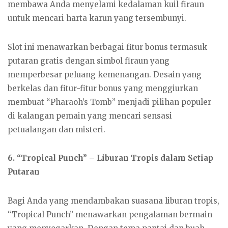
membawa Anda menyelami kedalaman kuil firaun
untuk mencari harta karun yang tersembunyi.
Slot ini menawarkan berbagai fitur bonus termasuk
putaran gratis dengan simbol firaun yang
memperbesar peluang kemenangan. Desain yang
berkelas dan fitur-fitur bonus yang menggiurkan
membuat “Pharaoh’s Tomb” menjadi pilihan populer
di kalangan pemain yang mencari sensasi
petualangan dan misteri.
6. “Tropical Punch” – Liburan Tropis dalam Setiap
Putaran
Bagi Anda yang mendambakan suasana liburan tropis,
“Tropical Punch” menawarkan pengalaman bermain