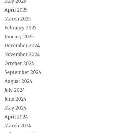
May 2025
April 2025
March 2025
February 2025
January 2025
December 2024
November 2024
October 2024
September 2024
August 2024
July 2024
June 2024
May 2024
April 2024
March 2024