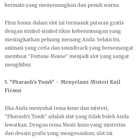
bermain yang menyenangkan dan penuh warna.
Fitur bonus dalam slot ini termasuk putaran gratis
dengan simbol-simbol tikus keberuntungan yang
meningkatkan peluang menang Anda. Selain itu,
animasi yang ceria dan soundtrack yang bersemangat
membuat “Fortune Mouse” menjadi slot yang sangat
menghibur.
5. “Pharaoh’s Tomb” – Menyelami Misteri Kuil
Firaun
Jika Anda menyukai tema kuno dan misteri,
“Pharaoh’s Tomb” adalah slot yang tidak boleh Anda
lewatkan. Dengan tema Mesir kuno yang misterius
dan desain grafis yang mengesankan, slot ini