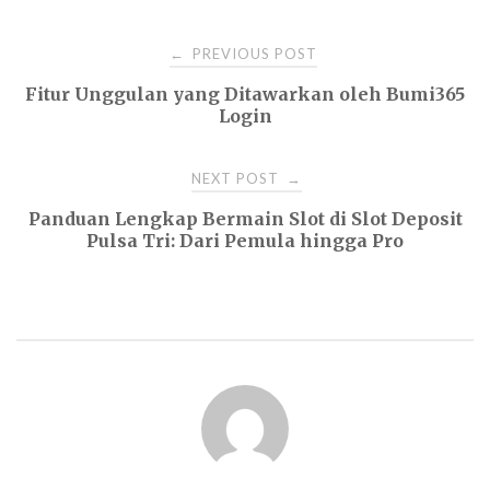
Post
PREVIOUS POST
←
Fitur Unggulan yang Ditawarkan oleh Bumi365
navigation
Login
NEXT POST
→
Panduan Lengkap Bermain Slot di Slot Deposit
Pulsa Tri: Dari Pemula hingga Pro