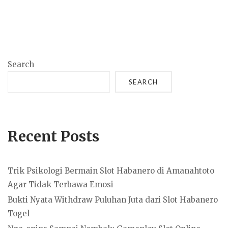
Search
SEARCH
Recent Posts
Trik Psikologi Bermain Slot Habanero di Amanahtoto
Agar Tidak Terbawa Emosi
Bukti Nyata Withdraw Puluhan Juta dari Slot Habanero
Togel