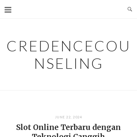
Skip
to
content
CREDENCECOU
NSELING
JUNE 22, 2024
Slot Online Terbaru dengan
Teknologi Canggih