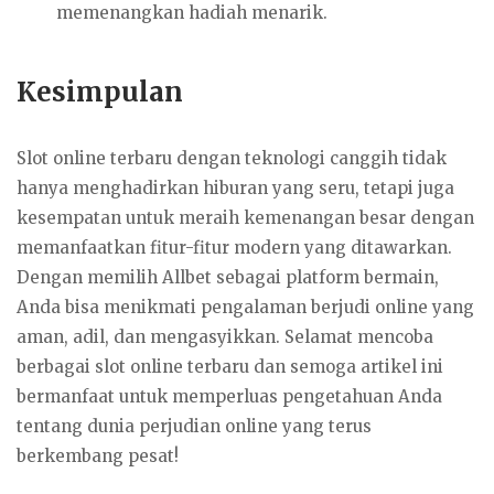
memenangkan hadiah menarik.
Kesimpulan
Slot online terbaru dengan teknologi canggih tidak
hanya menghadirkan hiburan yang seru, tetapi juga
kesempatan untuk meraih kemenangan besar dengan
memanfaatkan fitur-fitur modern yang ditawarkan.
Dengan memilih Allbet sebagai platform bermain,
Anda bisa menikmati pengalaman berjudi online yang
aman, adil, dan mengasyikkan. Selamat mencoba
berbagai slot online terbaru dan semoga artikel ini
bermanfaat untuk memperluas pengetahuan Anda
tentang dunia perjudian online yang terus
berkembang pesat!