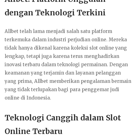
dengan Teknologi Terkini
Allbet telah lama menjadi salah satu platform
terkemuka dalam industri perjudian online. Mereka
tidak hanya dikenal karena koleksi slot online yang
lengkap, tetapi juga karena terus menghadirkan
inovasi terbaru dalam teknologi permainan. Dengan
keamanan yang terjamin dan layanan pelanggan
yang prima, Allbet memberikan pengalaman bermain
yang tidak terlupakan bagi para penggemar judi
online di Indonesia.
Teknologi Canggih dalam Slot
Online Terbaru