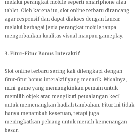
melalui perangkat mobile seperti smartphone atau
tablet. Oleh karena itu, slot online terbaru dirancang
agar responsif dan dapat diakses dengan lancar
melalui berbagai jenis perangkat mobile tanpa
mengorbankan kualitas visual maupun gameplay.
3. Fitur-Fitur Bonus Interaktif
Slot online terbaru sering kali dilengkapi dengan
fitur-fitur bonus interaktif yang menarik. Misalnya,
mini-game yang memungkinkan pemain untuk
memilih objek atau mengikuti petualangan kecil
untuk memenangkan hadiah tambahan. Fitur ini tidak
hanya menambah keseruan, tetapi juga
meningkatkan peluang untuk meraih kemenangan
besar.