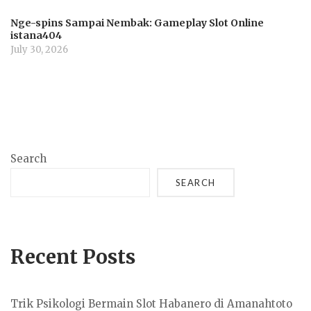
Nge-spins Sampai Nembak: Gameplay Slot Online
istana404
July 30, 2026
Search
SEARCH
Recent Posts
Trik Psikologi Bermain Slot Habanero di Amanahtoto