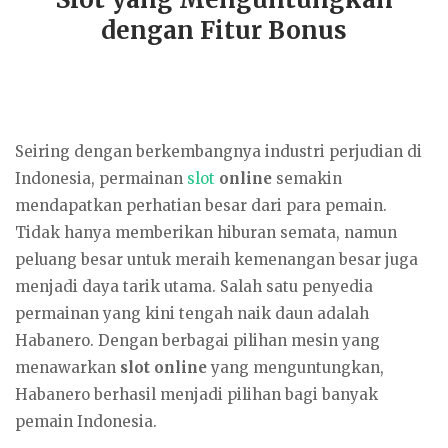
dengan Fitur Bonus
Seiring dengan berkembangnya industri perjudian di
Indonesia, permainan
slot
online
semakin
mendapatkan perhatian besar dari para pemain.
Tidak hanya memberikan hiburan semata, namun
peluang besar untuk meraih kemenangan besar juga
menjadi daya tarik utama. Salah satu penyedia
permainan yang kini tengah naik daun adalah
Habanero. Dengan berbagai pilihan mesin yang
menawarkan
slot online
yang menguntungkan,
Habanero berhasil menjadi pilihan bagi banyak
pemain Indonesia.