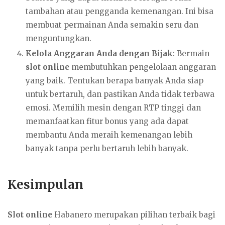
tambahan atau pengganda kemenangan. Ini bisa
membuat permainan Anda semakin seru dan
menguntungkan.
Kelola Anggaran Anda dengan Bijak
: Bermain
slot online
membutuhkan pengelolaan anggaran
yang baik. Tentukan berapa banyak Anda siap
untuk bertaruh, dan pastikan Anda tidak terbawa
emosi. Memilih mesin dengan RTP tinggi dan
memanfaatkan fitur bonus yang ada dapat
membantu Anda meraih kemenangan lebih
banyak tanpa perlu bertaruh lebih banyak.
Kesimpulan
Slot online
Habanero merupakan pilihan terbaik bagi