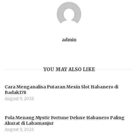
admin
YOU MAY ALSO LIKE
Cara Menganalisa Putaran Mesin Slot Habanero di
Badak178
August 9, 2026
Pola Menang Mystic Fortune Deluxe Habanero Paling
Akurat di Labamanjur
August 9, 2026