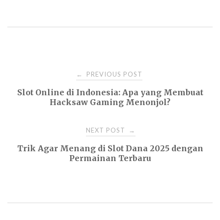
Post
PREVIOUS POST
←
Slot Online di Indonesia: Apa yang Membuat
navigation
Hacksaw Gaming Menonjol?
NEXT POST
→
Trik Agar Menang di Slot Dana 2025 dengan
Permainan Terbaru