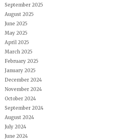
September 2025
August 2025
June 2025
May 2025
April 2025
March 2025
February 2025
January 2025
December 2024
November 2024
October 2024
September 2024
August 2024
July 2024
June 2024