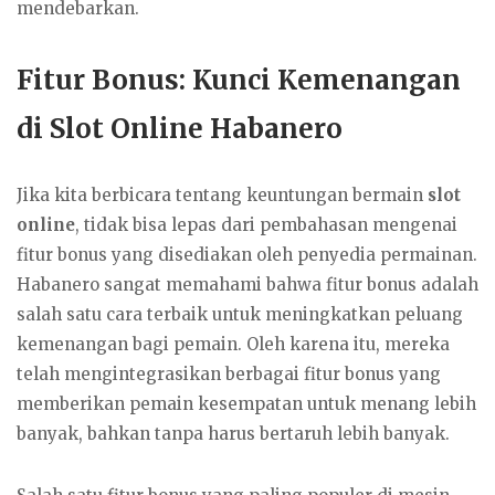
mendebarkan.
Fitur Bonus: Kunci Kemenangan
di Slot Online Habanero
Jika kita berbicara tentang keuntungan bermain
slot
online
, tidak bisa lepas dari pembahasan mengenai
fitur bonus yang disediakan oleh penyedia permainan.
Habanero sangat memahami bahwa fitur bonus adalah
salah satu cara terbaik untuk meningkatkan peluang
kemenangan bagi pemain. Oleh karena itu, mereka
telah mengintegrasikan berbagai fitur bonus yang
memberikan pemain kesempatan untuk menang lebih
banyak, bahkan tanpa harus bertaruh lebih banyak.