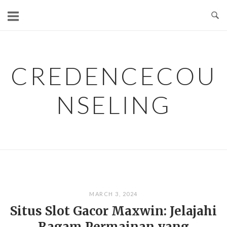
Skip
to
content
CREDENCECOU
NSELING
MARCH 3, 2024
Situs Slot Gacor Maxwin: Jelajahi
Ragam Permainan yang