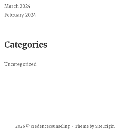
March 2024
February 2024
Categories
Uncategorized
2026 © credencecounseling
Theme by
SiteOrigin