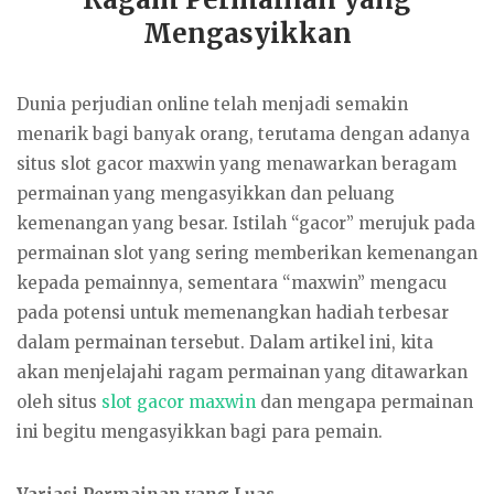
Mengasyikkan
Dunia perjudian online telah menjadi semakin
menarik bagi banyak orang, terutama dengan adanya
situs slot gacor maxwin yang menawarkan beragam
permainan yang mengasyikkan dan peluang
kemenangan yang besar. Istilah “gacor” merujuk pada
permainan slot yang sering memberikan kemenangan
kepada pemainnya, sementara “maxwin” mengacu
pada potensi untuk memenangkan hadiah terbesar
dalam permainan tersebut. Dalam artikel ini, kita
akan menjelajahi ragam permainan yang ditawarkan
oleh situs
slot gacor maxwin
dan mengapa permainan
ini begitu mengasyikkan bagi para pemain.