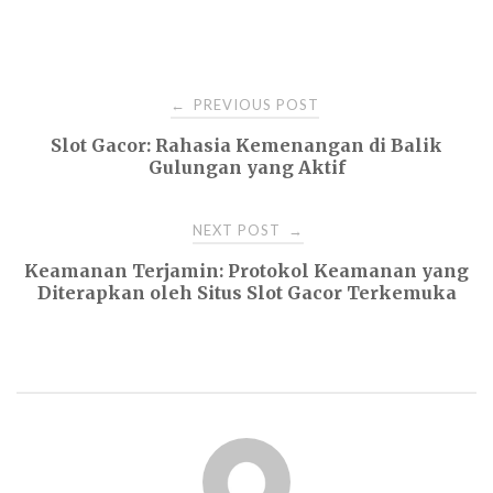
Post
PREVIOUS POST
←
Slot Gacor: Rahasia Kemenangan di Balik
navigation
Gulungan yang Aktif
NEXT POST
→
Keamanan Terjamin: Protokol Keamanan yang
Diterapkan oleh Situs Slot Gacor Terkemuka