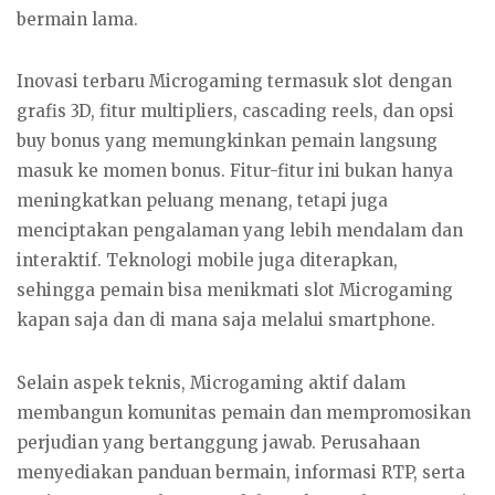
bermain lama.
Inovasi terbaru Microgaming termasuk slot dengan
grafis 3D, fitur multipliers, cascading reels, dan opsi
buy bonus yang memungkinkan pemain langsung
masuk ke momen bonus. Fitur-fitur ini bukan hanya
meningkatkan peluang menang, tetapi juga
menciptakan pengalaman yang lebih mendalam dan
interaktif. Teknologi mobile juga diterapkan,
sehingga pemain bisa menikmati slot Microgaming
kapan saja dan di mana saja melalui smartphone.
Selain aspek teknis, Microgaming aktif dalam
membangun komunitas pemain dan mempromosikan
perjudian yang bertanggung jawab. Perusahaan
menyediakan panduan bermain, informasi RTP, serta