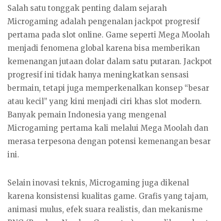
Salah satu tonggak penting dalam sejarah
Microgaming adalah pengenalan jackpot progresif
pertama pada slot online. Game seperti Mega Moolah
menjadi fenomena global karena bisa memberikan
kemenangan jutaan dolar dalam satu putaran. Jackpot
progresif ini tidak hanya meningkatkan sensasi
bermain, tetapi juga memperkenalkan konsep “besar
atau kecil” yang kini menjadi ciri khas slot modern.
Banyak pemain Indonesia yang mengenal
Microgaming pertama kali melalui Mega Moolah dan
merasa terpesona dengan potensi kemenangan besar
ini.
Selain inovasi teknis, Microgaming juga dikenal
karena konsistensi kualitas game. Grafis yang tajam,
animasi mulus, efek suara realistis, dan mekanisme