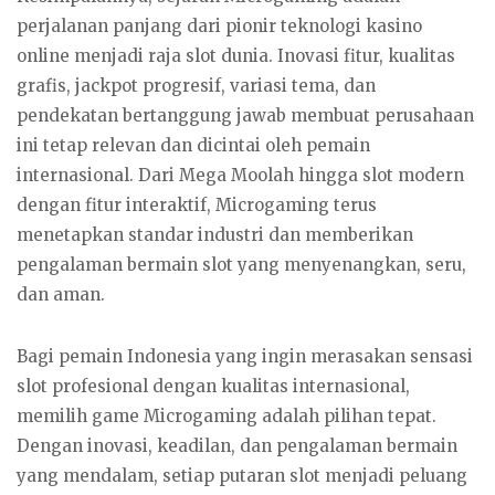
perjalanan panjang dari pionir teknologi kasino
online menjadi raja slot dunia. Inovasi fitur, kualitas
grafis, jackpot progresif, variasi tema, dan
pendekatan bertanggung jawab membuat perusahaan
ini tetap relevan dan dicintai oleh pemain
internasional. Dari Mega Moolah hingga slot modern
dengan fitur interaktif, Microgaming terus
menetapkan standar industri dan memberikan
pengalaman bermain slot yang menyenangkan, seru,
dan aman.
Bagi pemain Indonesia yang ingin merasakan sensasi
slot profesional dengan kualitas internasional,
memilih game Microgaming adalah pilihan tepat.
Dengan inovasi, keadilan, dan pengalaman bermain
yang mendalam, setiap putaran slot menjadi peluang