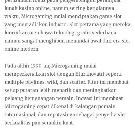
perusahaan fokus pada pengembangan perangkat
lunak kasino online, namun seiring berjalannya
waktu, Microgaming mulai menciptakan game slot
yang menjadi ikon industri. Slot pertama yang mereka
luncurkan membawa teknologi grafis sederhana
namun sangat menghibur, menandai awal dari era slot
online modern.
Pada akhir 1990-an, Microgaming mulai
memperkenalkan slot dengan fitur inovatif seperti
multiple paylines, wild, dan scatter. Fitur ini membuat
setiap putaran lebih menarik dan meningkatkan
peluang kemenangan pemain. Inovasi ini membuat
Microgaming cepat dikenal di kalangan pemain
internasional, dan reputasinya sebagai penyedia slot
berkualitas pun semakin kuat.