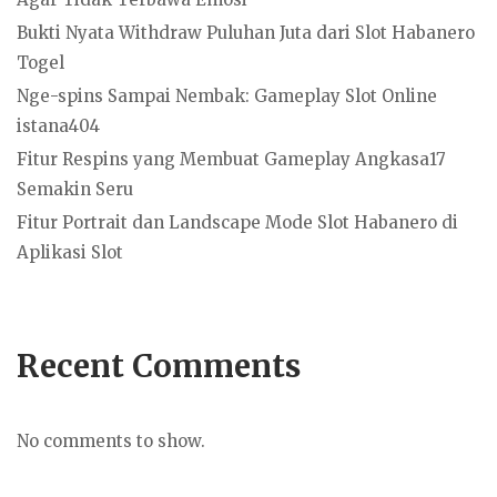
Bukti Nyata Withdraw Puluhan Juta dari Slot Habanero
Togel
Nge-spins Sampai Nembak: Gameplay Slot Online
istana404
Fitur Respins yang Membuat Gameplay Angkasa17
Semakin Seru
Fitur Portrait dan Landscape Mode Slot Habanero di
Aplikasi Slot
Recent Comments
No comments to show.