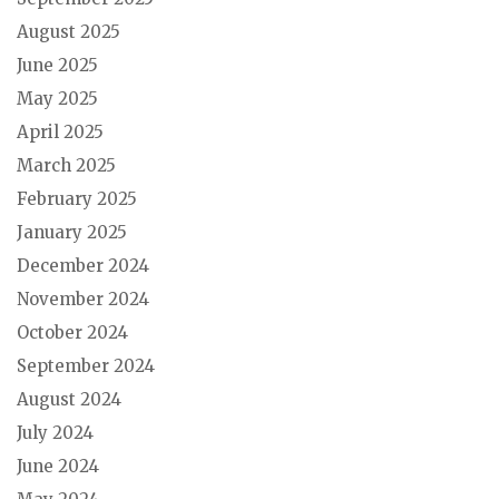
August 2025
June 2025
May 2025
April 2025
March 2025
February 2025
January 2025
December 2024
November 2024
October 2024
September 2024
August 2024
July 2024
June 2024