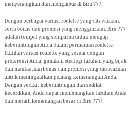
menyenangkan dan menghibur di Biru 777.
Dengan berbagai variasi roulette yang ditawarkan,
serta bonus dan promosi yang menggiurkan, Biru 777
adalah tempat yang sempurna untuk menguji
keberuntungan Anda dalam permainan roulette.
Pilihlah variasi roulette yang sesuai dengan
preferensi Anda, gunakan strategi taruhan yang bijak,
dan manfaatkan bonus dan promosi yang ditawarkan
untuk meningkatkan peluang kemenangan Anda.
Dengan sedikit keberuntungan dan sedikit
kecerdikan, Anda dapat memenangkan taruhan Anda
dan meraih kemenangan besar di Biru 777!