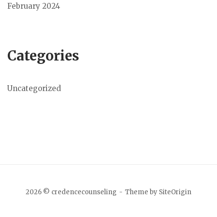
February 2024
Categories
Uncategorized
2026 © credencecounseling
Theme by
SiteOrigin