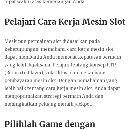
tepat waktu atas kemenangan Anda.
Pelajari Cara Kerja Mesin Slot
Meskipun permainan slot didasarkan pada
keberuntungan, memahami cara kerja mesin slot
dapat membantu Anda membuat keputusan bermain
yang lebih bijaksana. Pelajari tentang konsep RTP
(Return to Player), volatilitas, dan mekanisme
pembayaran mesin slot. Dengan pemahaman yang
lebih baik tentang cara kerja mesin slot, Anda dapat
mengoptimalkan strategi bermain Anda dan
meningkatkan peluang meraih jackpot.
Pilihlah Game dengan