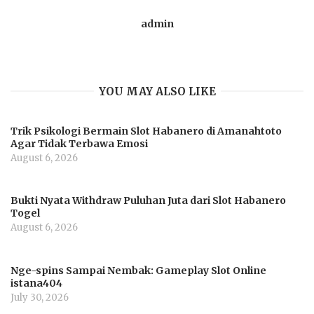
admin
YOU MAY ALSO LIKE
Trik Psikologi Bermain Slot Habanero di Amanahtoto
Agar Tidak Terbawa Emosi
August 6, 2026
Bukti Nyata Withdraw Puluhan Juta dari Slot Habanero
Togel
August 6, 2026
Nge-spins Sampai Nembak: Gameplay Slot Online
istana404
July 30, 2026