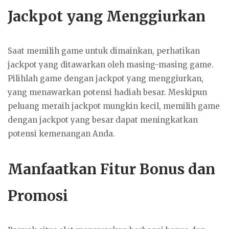
Jackpot yang Menggiurkan
Saat memilih game untuk dimainkan, perhatikan
jackpot yang ditawarkan oleh masing-masing game.
Pilihlah game dengan jackpot yang menggiurkan,
yang menawarkan potensi hadiah besar. Meskipun
peluang meraih jackpot mungkin kecil, memilih game
dengan jackpot yang besar dapat meningkatkan
potensi kemenangan Anda.
Manfaatkan Fitur Bonus dan
Promosi