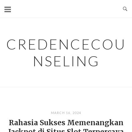
Skip
to
content
CREDENCECOU
NSELING
MARCH 16, 2024
Rahasia Sukses Memenangkan
Jackpot di Situs Slot Terpercaya