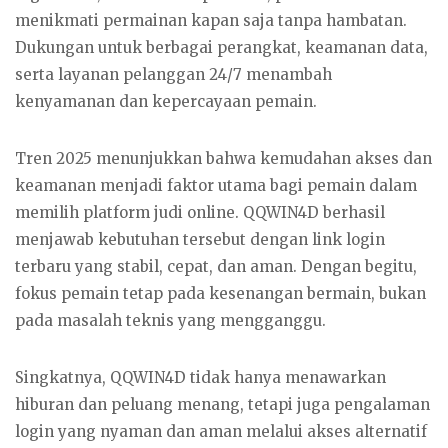
menikmati permainan kapan saja tanpa hambatan.
Dukungan untuk berbagai perangkat, keamanan data,
serta layanan pelanggan 24/7 menambah
kenyamanan dan kepercayaan pemain.
Tren 2025 menunjukkan bahwa kemudahan akses dan
keamanan menjadi faktor utama bagi pemain dalam
memilih platform judi online. QQWIN4D berhasil
menjawab kebutuhan tersebut dengan link login
terbaru yang stabil, cepat, dan aman. Dengan begitu,
fokus pemain tetap pada kesenangan bermain, bukan
pada masalah teknis yang mengganggu.
Singkatnya, QQWIN4D tidak hanya menawarkan
hiburan dan peluang menang, tetapi juga pengalaman
login yang nyaman dan aman melalui akses alternatif