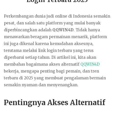
Perkembangan dunia judi online di Indonesia semakin
pesat, dan salah satu platform yang mulai banyak
diperbincangkan adalah
QQWIN4D
. Tidak hanya
menawarkan beragam permainan menarik, platform
ini juga dikenal karena kemudahan aksesnya,
terutama melalui link login terbaru yang terus
diperbarui setiap tahun. Di artikel ini, kita akan
membahas bagaimana akses alternatif
QQWIN4D
bekerja, mengapa penting bagi pemain, dan tren
terbaru di 2025 yang membuat pengalaman bermain
semakin nyaman dan menyenangkan.
Pentingnya Akses Alternatif