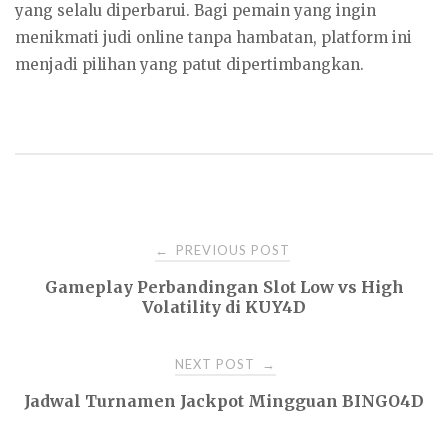
yang selalu diperbarui. Bagi pemain yang ingin
menikmati judi online tanpa hambatan, platform ini
menjadi pilihan yang patut dipertimbangkan.
Post
PREVIOUS POST
←
Gameplay Perbandingan Slot Low vs High
navigation
Volatility di KUY4D
NEXT POST
→
Jadwal Turnamen Jackpot Mingguan BINGO4D