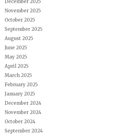
December 2025
November 2025
October 2025
September 2025
August 2025
June 2025
May 2025
April 2025
March 2025
February 2025
January 2025
December 2024
November 2024
October 2024
September 2024