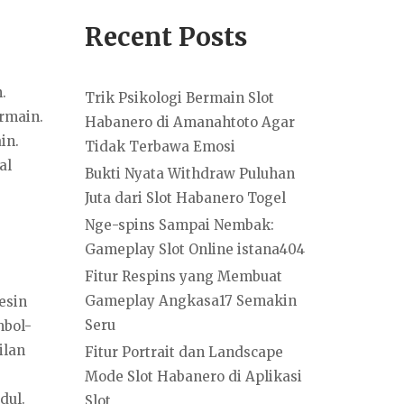
Recent Posts
.
Trik Psikologi Bermain Slot
rmain.
Habanero di Amanahtoto Agar
in.
Tidak Terbawa Emosi
al
Bukti Nyata Withdraw Puluhan
Juta dari Slot Habanero Togel
Nge-spins Sampai Nembak:
Gameplay Slot Online istana404
Fitur Respins yang Membuat
Gameplay Angkasa17 Semakin
esin
Seru
mbol-
ilan
Fitur Portrait dan Landscape
Mode Slot Habanero di Aplikasi
dul.
Slot