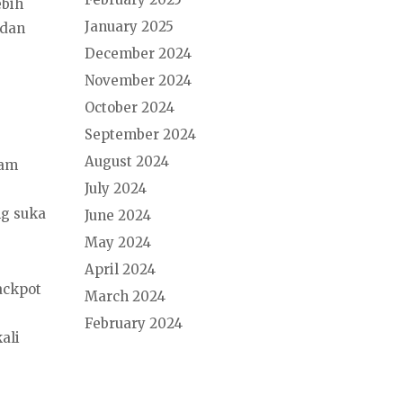
ebih
January 2025
 dan
December 2024
November 2024
October 2024
September 2024
August 2024
lam
July 2024
ng suka
June 2024
May 2024
April 2024
jackpot
March 2024
February 2024
ali