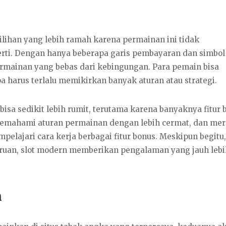
pilihan yang lebih ramah karena permainan ini tidak
i. Dengan hanya beberapa garis pembayaran dan simbol
rmainan yang bebas dari kebingungan. Para pemain bisa
 harus terlalu memikirkan banyak aturan atau strategi.
 bisa sedikit lebih rumit, terutama karena banyaknya fitur 
memahami aturan permainan dengan lebih cermat, dan me
elajari cara kerja berbagai fitur bonus. Meskipun begitu,
ruan, slot modern memberikan pengalaman yang jauh lebi
n