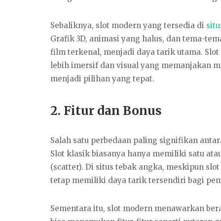
Sebaliknya, slot modern yang tersedia di
sit
Grafik 3D, animasi yang halus, dan tema-tema
film terkenal, menjadi daya tarik utama. S
lebih imersif dan visual yang memanjakan ma
menjadi pilihan yang tepat.
2. Fitur dan Bonus
Salah satu perbedaan paling signifikan antar
Slot klasik biasanya hanya memiliki satu atau 
(scatter). Di situs tebak angka, meskipun sl
tetap memiliki daya tarik tersendiri bagi 
Sementara itu, slot modern menawarkan bera