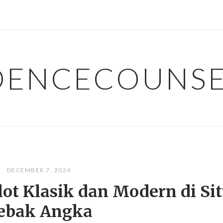
DENCECOUNSE
DECEMBER 7, 2024
ot Klasik dan Modern di Sit
ebak Angka