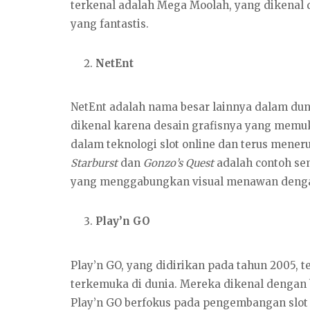
terkenal adalah Mega Moolah, yang dikenal d
yang fantastis.
NetEnt
NetEnt adalah nama besar lainnya dalam dunia
dikenal karena desain grafisnya yang memu
dalam teknologi slot online dan terus mene
Starburst
dan
Gonzo’s Quest
adalah contoh sem
yang menggabungkan visual menawan deng
Play’n GO
Play’n GO, yang didirikan pada tahun 2005, t
terkemuka di dunia. Mereka dikenal dengan
Play’n GO berfokus pada pengembangan slot 