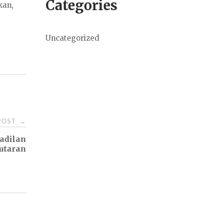
Categories
kan,
Uncategorized
 POST
→
adilan
utaran