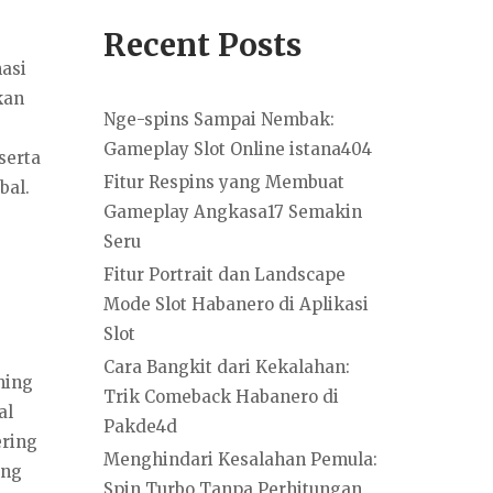
Recent Posts
masi
kan
Nge-spins Sampai Nembak:
Gameplay Slot Online istana404
serta
Fitur Respins yang Membuat
bal.
Gameplay Angkasa17 Semakin
Seru
Fitur Portrait dan Landscape
Mode Slot Habanero di Aplikasi
Slot
Cara Bangkit dari Kekalahan:
ming
Trik Comeback Habanero di
al
Pakde4d
ering
Menghindari Kesalahan Pemula:
ang
Spin Turbo Tanpa Perhitungan