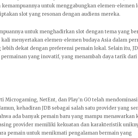
ada kemampuannya untuk menggabungkan elemen-elemen l
ciptakan slot yang resonan dengan audiens mereka.
ampuannya untuk menghadirkan slot dengan tema yang b
ng kali menyertakan elemen-elemen budaya Asia dalam pe
bih dekat dengan preferensi pemain lokal. Selain itu, J
r permainan yang inovatif, yang menambah daya tarik dari 
erti Microgaming, NetEnt, dan Play’n GO telah mendominasi
Namun, kehadiran JDB sebagai salah satu provider yang s
bahwa ada banyak pemain baru yang mampu menawarkan k
masing provider memiliki kekuatan dan karakteristik unikn
para pemain untuk menikmati pengalaman bermain yang