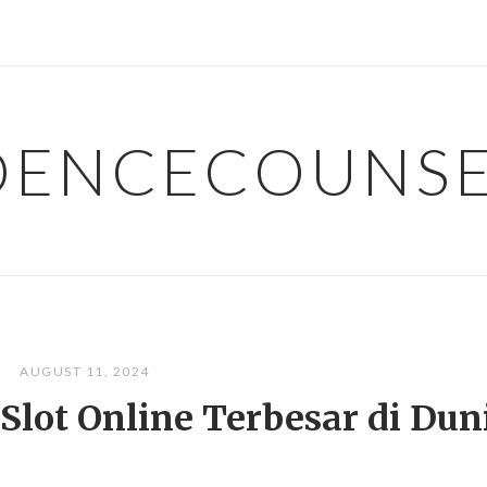
DENCECOUNSE
AUGUST 11, 2024
Slot Online Terbesar di Dun