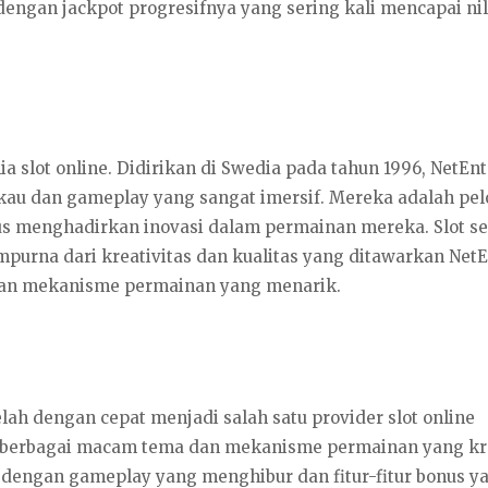
engan jackpot progresifnya yang sering kali mencapai nil
 slot online. Didirikan di Swedia pada tahun 1996, NetEnt
kau dan gameplay yang sangat imersif. Mereka adalah pel
rus menghadirkan inovasi dalam permainan mereka. Slot se
purna dari kreativitas dan kualitas yang ditawarkan NetE
an mekanisme permainan yang menarik.
elah dengan cepat menjadi salah satu provider slot online
 berbagai macam tema dan mekanisme permainan yang kre
dengan gameplay yang menghibur dan fitur-fitur bonus y