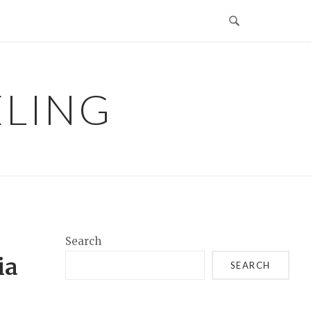
LING
Search
ia
SEARCH