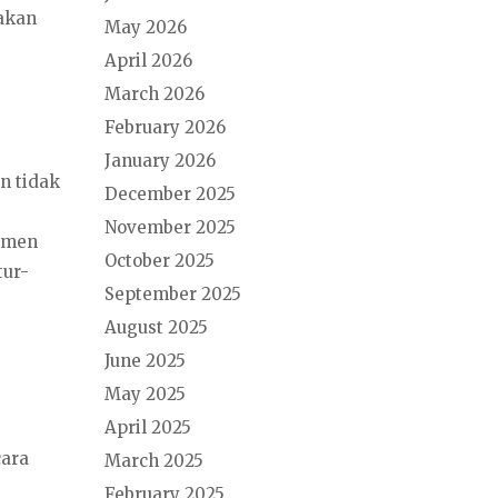
akan
May 2026
April 2026
March 2026
February 2026
January 2026
n tidak
December 2025
November 2025
lemen
October 2025
tur-
September 2025
August 2025
June 2025
May 2025
April 2025
cara
March 2025
February 2025