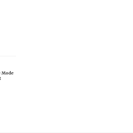
e Mode
t