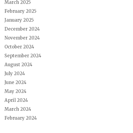
March 2025
February 2025
January 2025
December 2024
November 2024
October 2024
September 2024
August 2024
July 2024
June 2024
May 2024
April 2024
March 2024
February 2024