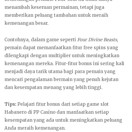
menambah keseruan permainan, tetapi juga
memberikan peluang tambahan untuk meraih
kemenangan besar.
Contohnya, dalam game seperti
Four Divine Beasts
,
pemain dapat memanfaatkan fitur free spins yang
dilengkapi dengan multiplier untuk meningkatkan
kemenangan mereka. Fitur-fitur bonus ini sering kali
menjadi daya tarik utama bagi para pemain yang
mencari pengalaman bermain yang penuh kejutan
dan kesempatan menang yang lebih tinggi.
Tips:
Pelajari fitur bonus dari setiap game slot
Habanero di PP Casino dan manfaatkan setiap
kesempatan yang ada untuk meningkatkan peluang
Anda meraih kemenangan.