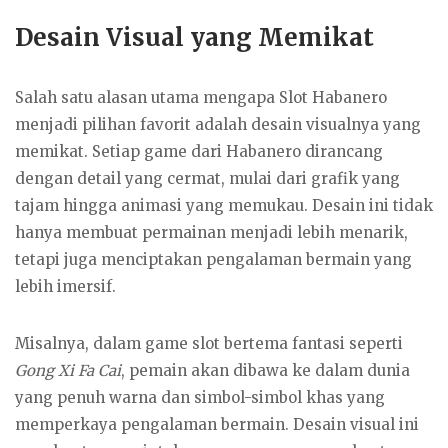
Desain Visual yang Memikat
Salah satu alasan utama mengapa Slot Habanero
menjadi pilihan favorit adalah desain visualnya yang
memikat. Setiap game dari Habanero dirancang
dengan detail yang cermat, mulai dari grafik yang
tajam hingga animasi yang memukau. Desain ini tidak
hanya membuat permainan menjadi lebih menarik,
tetapi juga menciptakan pengalaman bermain yang
lebih imersif.
Misalnya, dalam game slot bertema fantasi seperti
Gong Xi Fa Cai
, pemain akan dibawa ke dalam dunia
yang penuh warna dan simbol-simbol khas yang
memperkaya pengalaman bermain. Desain visual ini