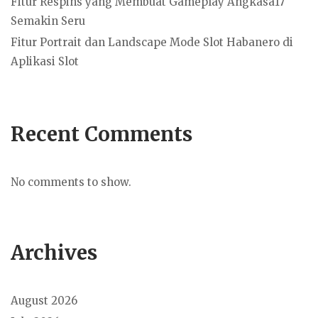
Fitur Respins yang Membuat Gameplay Angkasa17
Semakin Seru
Fitur Portrait dan Landscape Mode Slot Habanero di
Aplikasi Slot
Recent Comments
No comments to show.
Archives
August 2026