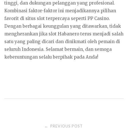
tinggi, dan dukungan pelanggan yang profesional.
Kombinasi faktor-faktor ini menjadikannya pilihan
favorit di situs slot terpercaya seperti PP Casino.
Dengan berbagai keunggulan yang ditawarkan, tidak
mengherankan jika slot Habanero terus menjadi salah
satu yang paling dicari dan dinikmati oleh pemain di
seluruh Indonesia. Selamat bermain, dan semoga
keberuntungan selalu berpihak pada Anda!
Post
PREVIOUS POST
←