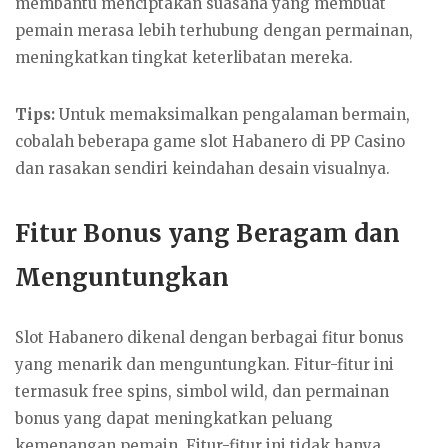
membantu menciptakan suasana yang membuat
pemain merasa lebih terhubung dengan permainan,
meningkatkan tingkat keterlibatan mereka.
Tips:
Untuk memaksimalkan pengalaman bermain,
cobalah beberapa game slot Habanero di PP Casino
dan rasakan sendiri keindahan desain visualnya.
Fitur Bonus yang Beragam dan
Menguntungkan
Slot Habanero dikenal dengan berbagai fitur bonus
yang menarik dan menguntungkan. Fitur-fitur ini
termasuk free spins, simbol wild, dan permainan
bonus yang dapat meningkatkan peluang
kemenangan pemain. Fitur-fitur ini tidak hanya