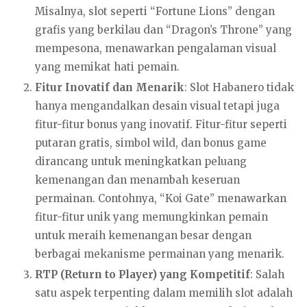
Misalnya, slot seperti “Fortune Lions” dengan
grafis yang berkilau dan “Dragon’s Throne” yang
mempesona, menawarkan pengalaman visual
yang memikat hati pemain.
Fitur Inovatif dan Menarik
: Slot Habanero tidak
hanya mengandalkan desain visual tetapi juga
fitur-fitur bonus yang inovatif. Fitur-fitur seperti
putaran gratis, simbol wild, dan bonus game
dirancang untuk meningkatkan peluang
kemenangan dan menambah keseruan
permainan. Contohnya, “Koi Gate” menawarkan
fitur-fitur unik yang memungkinkan pemain
untuk meraih kemenangan besar dengan
berbagai mekanisme permainan yang menarik.
RTP (Return to Player) yang Kompetitif
: Salah
satu aspek terpenting dalam memilih slot adalah