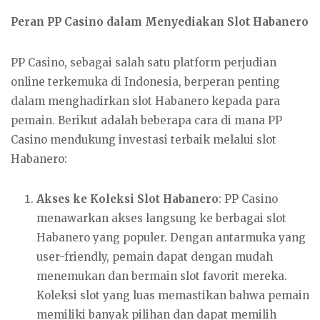
Peran PP Casino dalam Menyediakan Slot Habanero
PP Casino, sebagai salah satu platform perjudian
online terkemuka di Indonesia, berperan penting
dalam menghadirkan slot Habanero kepada para
pemain. Berikut adalah beberapa cara di mana PP
Casino mendukung investasi terbaik melalui slot
Habanero:
Akses ke Koleksi Slot Habanero
: PP Casino
menawarkan akses langsung ke berbagai slot
Habanero yang populer. Dengan antarmuka yang
user-friendly, pemain dapat dengan mudah
menemukan dan bermain slot favorit mereka.
Koleksi slot yang luas memastikan bahwa pemain
memiliki banyak pilihan dan dapat memilih