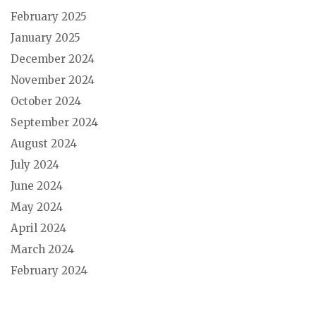
February 2025
January 2025
December 2024
November 2024
October 2024
September 2024
August 2024
July 2024
June 2024
May 2024
April 2024
March 2024
February 2024