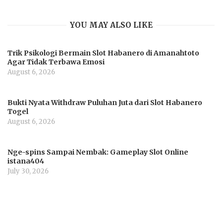
YOU MAY ALSO LIKE
Trik Psikologi Bermain Slot Habanero di Amanahtoto
Agar Tidak Terbawa Emosi
August 6, 2026
Bukti Nyata Withdraw Puluhan Juta dari Slot Habanero
Togel
August 6, 2026
Nge-spins Sampai Nembak: Gameplay Slot Online
istana404
July 30, 2026