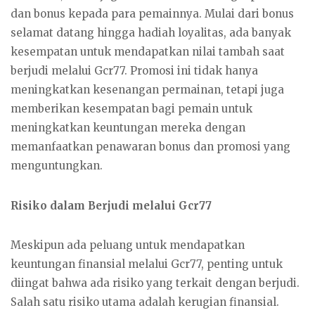
dan bonus kepada para pemainnya. Mulai dari bonus
selamat datang hingga hadiah loyalitas, ada banyak
kesempatan untuk mendapatkan nilai tambah saat
berjudi melalui Gcr77. Promosi ini tidak hanya
meningkatkan kesenangan permainan, tetapi juga
memberikan kesempatan bagi pemain untuk
meningkatkan keuntungan mereka dengan
memanfaatkan penawaran bonus dan promosi yang
menguntungkan.
Risiko dalam Berjudi melalui Gcr77
Meskipun ada peluang untuk mendapatkan
keuntungan finansial melalui Gcr77, penting untuk
diingat bahwa ada risiko yang terkait dengan berjudi.
Salah satu risiko utama adalah kerugian finansial.