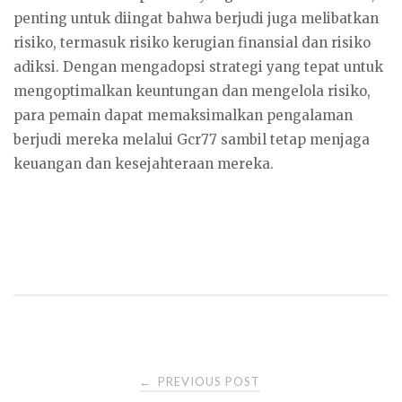
penting untuk diingat bahwa berjudi juga melibatkan
risiko, termasuk risiko kerugian finansial dan risiko
adiksi. Dengan mengadopsi strategi yang tepat untuk
mengoptimalkan keuntungan dan mengelola risiko,
para pemain dapat memaksimalkan pengalaman
berjudi mereka melalui Gcr77 sambil tetap menjaga
keuangan dan kesejahteraan mereka.
Post
PREVIOUS POST
←