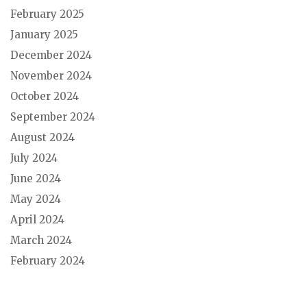
February 2025
January 2025
December 2024
November 2024
October 2024
September 2024
August 2024
July 2024
June 2024
May 2024
April 2024
March 2024
February 2024