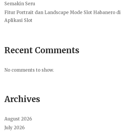
Semakin Seru
Fitur Portrait dan Landscape Mode Slot Habanero di
Aplikasi Slot
Recent Comments
No comments to show.
Archives
August 2026
July 2026