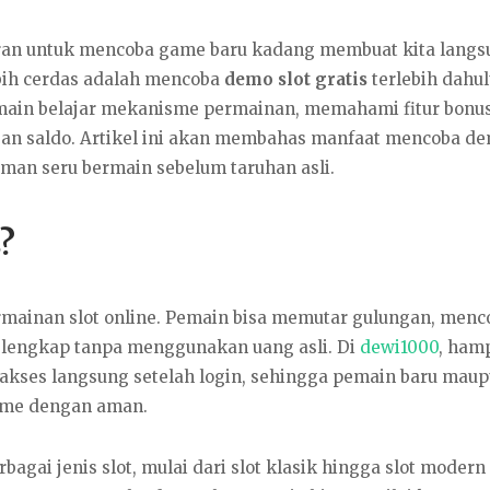
saran untuk mencoba game baru kadang membuat kita lang
bih cerdas adalah mencoba
demo slot gratis
terlebih dahul
main belajar mekanisme permainan, memahami fitur bonus
ngan saldo. Artikel ini akan membahas manfaat mencoba de
man seru bermain sebelum taruhan asli.
?
permainan slot online. Pemain bisa memutar gulungan, menc
 lengkap tanpa menggunakan uang asli. Di
dewi1000
, ham
akses langsung setelah login, sehingga pemain baru mau
ame dengan aman.
agai jenis slot, mulai dari slot klasik hingga slot modern