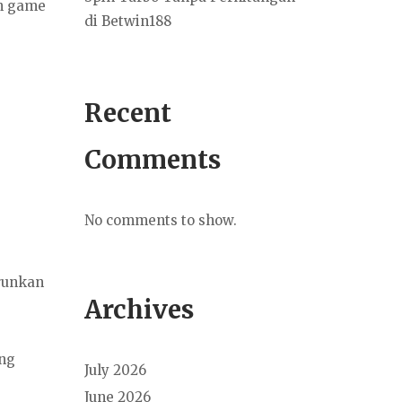
an game
di Betwin188
Recent
Comments
No comments to show.
runkan
Archives
ung
July 2026
June 2026