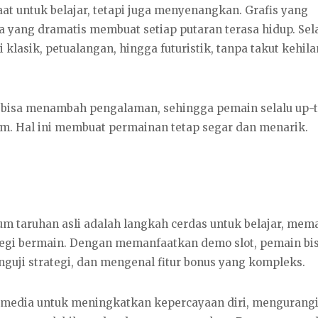
t untuk belajar, tetapi juga menyenangkan. Grafis yang
 yang dramatis membuat setiap putaran terasa hidup. Selai
 klasik, petualangan, hingga futuristik, tanpa takut kehil
la bisa menambah pengalaman, sehingga pemain selalu up-
rm. Hal ini membuat permainan tetap segar dan menarik.
um taruhan asli adalah langkah cerdas untuk belajar, me
gi bermain. Dengan memanfaatkan demo slot, pemain bi
guji strategi, dan mengenal fitur bonus yang kompleks.
a media untuk meningkatkan kepercayaan diri, mengurangi 