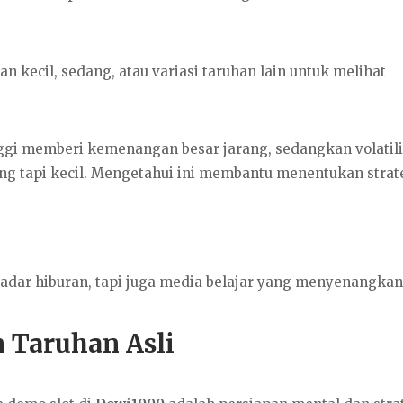
 kecil, sedang, atau variasi taruhan lain untuk melihat
inggi memberi kemenangan besar jarang, sedangkan volatili
g tapi kecil. Mengetahui ini membantu menentukan strat
adar hiburan, tapi juga media belajar yang menyenangkan
 Taruhan Asli