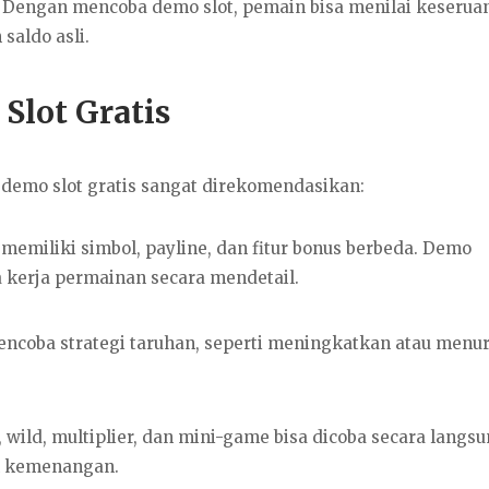
. Dengan mencoba demo slot, pemain bisa menilai keseru
aldo asli.
lot Gratis
emo slot gratis sangat direkomendasikan:
 memiliki simbol, payline, dan fitur bonus berbeda. Demo
erja permainan secara mendetail.
ncoba strategi taruhan, seperti meningkatkan atau menu
, wild, multiplier, dan mini-game bisa dicoba secara langs
n kemenangan.