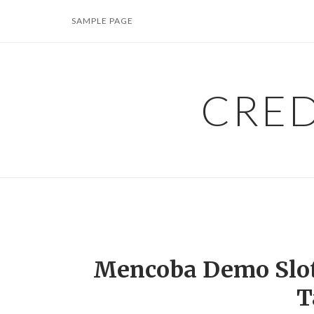
Skip
SAMPLE PAGE
to
content
CRE
Mencoba Demo Slot
T