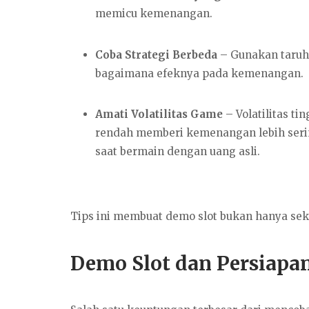
memicu kemenangan.
Coba Strategi Berbeda
– Gunakan taruhan
bagaimana efeknya pada kemenangan.
Amati Volatilitas Game
– Volatilitas t
rendah memberi kemenangan lebih serin
saat bermain dengan uang asli.
Tips ini membuat demo slot bukan hanya sek
Demo Slot dan Persiapan