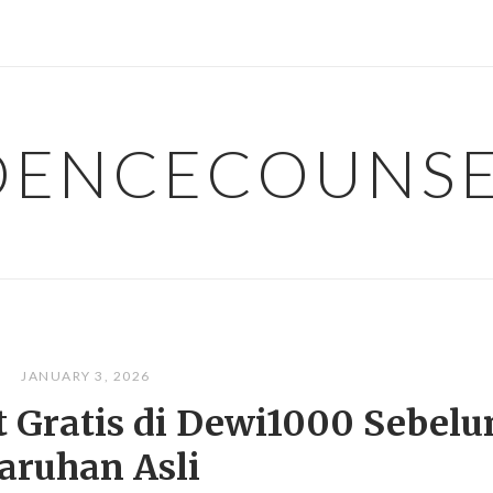
DENCECOUNSE
JANUARY 3, 2026
 Gratis di Dewi1000 Sebel
aruhan Asli