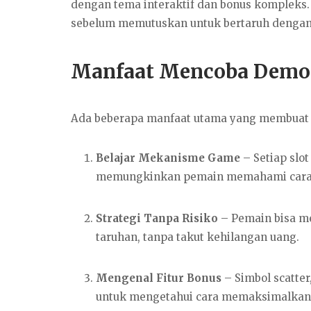
dengan tema interaktif dan bonus kompleks
sebelum memutuskan untuk bertaruh dengan s
Manfaat Mencoba Demo S
Ada beberapa manfaat utama yang membuat d
Belajar Mekanisme Game
– Setiap slot
memungkinkan pemain memahami cara k
Strategi Tanpa Risiko
– Pemain bisa me
taruhan, tanpa takut kehilangan uang.
Mengenal Fitur Bonus
– Simbol scatter
untuk mengetahui cara memaksimalka