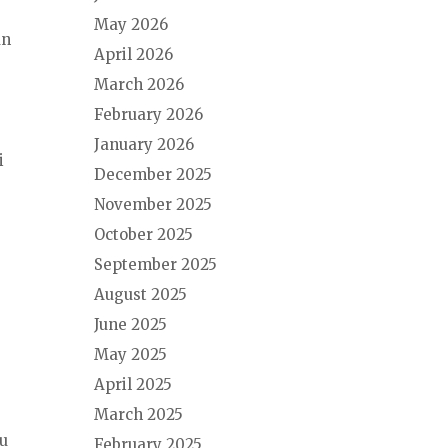
May 2026
an
April 2026
March 2026
February 2026
January 2026
i
December 2025
November 2025
October 2025
September 2025
August 2025
June 2025
May 2025
April 2025
March 2025
u
February 2025