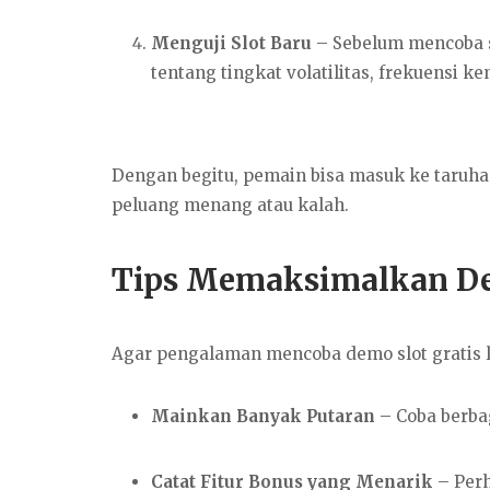
Menguji Slot Baru
– Sebelum mencoba s
tentang tingkat volatilitas, frekuensi 
Dengan begitu, pemain bisa masuk ke taruhan
peluang menang atau kalah.
Tips Memaksimalkan De
Agar pengalaman mencoba demo slot gratis le
Mainkan Banyak Putaran
– Coba berba
Catat Fitur Bonus yang Menarik
– Perh