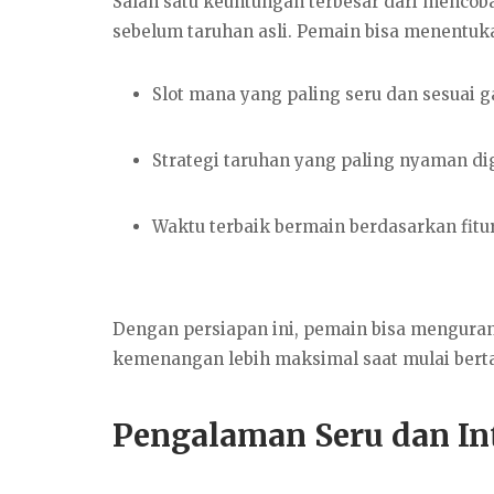
Salah satu keuntungan terbesar dari mencob
sebelum taruhan asli. Pemain bisa menentuk
Slot mana yang paling seru dan sesuai 
Strategi taruhan yang paling nyaman d
Waktu terbaik bermain berdasarkan fit
Dengan persiapan ini, pemain bisa menguran
kemenangan lebih maksimal saat mulai berta
Pengalaman Seru dan Int