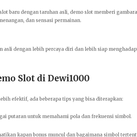
lot baru dengan taruhan asli, demo slot memberi gambar
kemenangan, dan sensasi permainan.
 asli dengan lebih percaya diri dan lebih siap menghadap
mo Slot di Dewi1000
bih efektif, ada beberapa tips yang bisa diterapkan:
gai putaran untuk memahami pola dan frekuensi simbol.
atikan kapan bonus muncul dan bagaimana simbol tertent