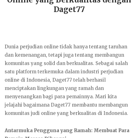
Daget77
Dunia perjudian online tidak hanya tentang taruhan
dan kemenangan, tetapi juga tentang membangun
komunitas yang solid dan berkualitas. Sebagai salah
satu platform terkemuka dalam industri perjudian
online di Indonesia, Daget77 telah berhasil
menciptakan lingkungan yang ramah dan
menyenangkan bagi para pemainnya. Mari kita
jelajahi bagaimana Daget77 membantu membangun
komunitas judi online yang berkualitas di Indonesia.
Antarmuka Pengguna yang Ramah: Membuat Para