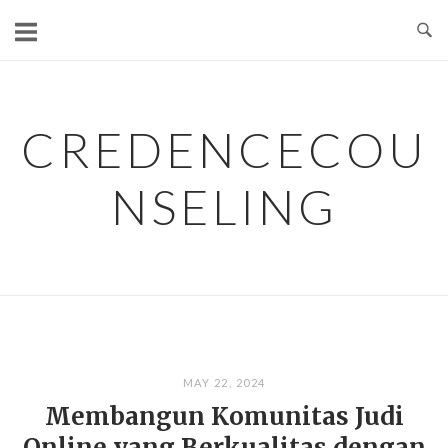
Skip
to
content
CREDENCECOU
NSELING
MAY 22, 2024
Membangun Komunitas Judi
Online yang Berkualitas dengan