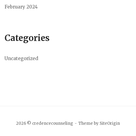
February 2024
Categories
Uncategorized
2026 © credencecounseling
Theme by
SiteOrigin