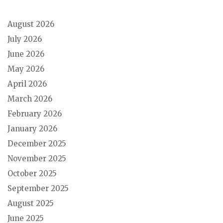
August 2026
July 2026
June 2026
May 2026
April 2026
March 2026
February 2026
January 2026
December 2025
November 2025
October 2025
September 2025
August 2025
June 2025