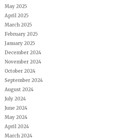
May 2025
April 2025
March 2025
February 2025
January 2025
December 2024
November 2024
October 2024
September 2024
August 2024
July 2024
June 2024
May 2024
April 2024
March 2024