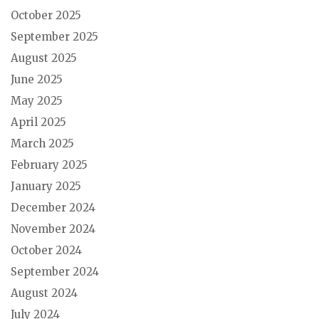
October 2025
September 2025
August 2025
June 2025
May 2025
April 2025
March 2025
February 2025
January 2025
December 2024
November 2024
October 2024
September 2024
August 2024
July 2024