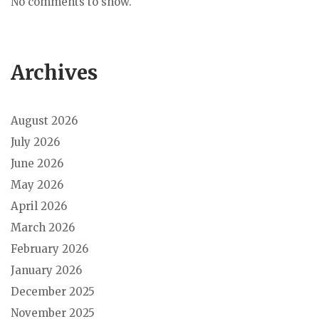
No comments to show.
Archives
August 2026
July 2026
June 2026
May 2026
April 2026
March 2026
February 2026
January 2026
December 2025
November 2025