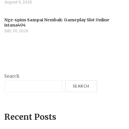
August 6, 2026
Nge-spins Sampai Nembak: Gameplay Slot Online
istana404
July 30, 2026
Search
SEARCH
Recent Posts