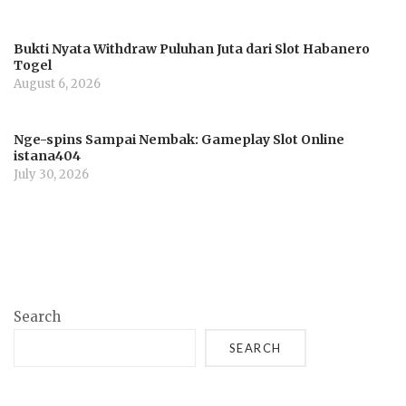
Bukti Nyata Withdraw Puluhan Juta dari Slot Habanero
Togel
August 6, 2026
Nge-spins Sampai Nembak: Gameplay Slot Online
istana404
July 30, 2026
Search
SEARCH