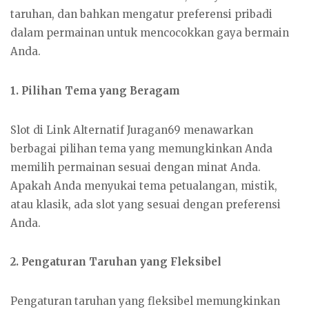
taruhan, dan bahkan mengatur preferensi pribadi
dalam permainan untuk mencocokkan gaya bermain
Anda.
1. Pilihan Tema yang Beragam
Slot di Link Alternatif Juragan69 menawarkan
berbagai pilihan tema yang memungkinkan Anda
memilih permainan sesuai dengan minat Anda.
Apakah Anda menyukai tema petualangan, mistik,
atau klasik, ada slot yang sesuai dengan preferensi
Anda.
2. Pengaturan Taruhan yang Fleksibel
Pengaturan taruhan yang fleksibel memungkinkan