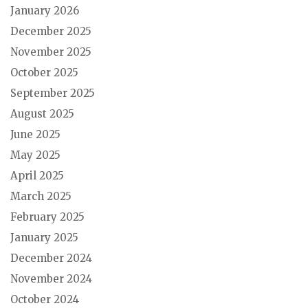
January 2026
December 2025
November 2025
October 2025
September 2025
August 2025
June 2025
May 2025
April 2025
March 2025
February 2025
January 2025
December 2024
November 2024
October 2024