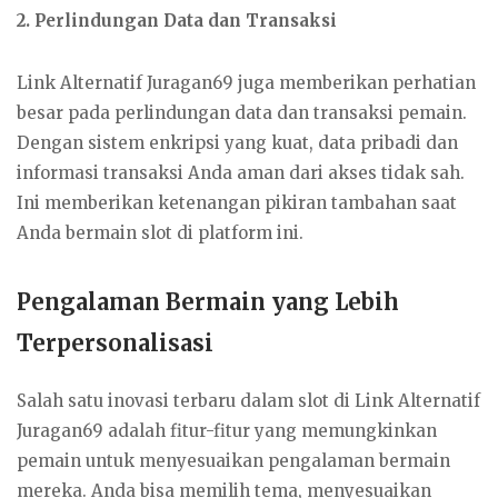
2. Perlindungan Data dan Transaksi
Link Alternatif Juragan69 juga memberikan perhatian
besar pada perlindungan data dan transaksi pemain.
Dengan sistem enkripsi yang kuat, data pribadi dan
informasi transaksi Anda aman dari akses tidak sah.
Ini memberikan ketenangan pikiran tambahan saat
Anda bermain slot di platform ini.
Pengalaman Bermain yang Lebih
Terpersonalisasi
Salah satu inovasi terbaru dalam slot di Link Alternatif
Juragan69 adalah fitur-fitur yang memungkinkan
pemain untuk menyesuaikan pengalaman bermain
mereka. Anda bisa memilih tema, menyesuaikan