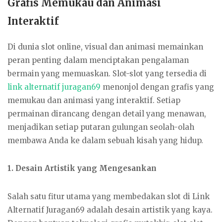
Grafis Memukau dan Animasi
Interaktif
Di dunia slot online, visual dan animasi memainkan
peran penting dalam menciptakan pengalaman
bermain yang memuaskan. Slot-slot yang tersedia di
link alternatif juragan69
menonjol dengan grafis yang
memukau dan animasi yang interaktif. Setiap
permainan dirancang dengan detail yang menawan,
menjadikan setiap putaran gulungan seolah-olah
membawa Anda ke dalam sebuah kisah yang hidup.
1. Desain Artistik yang Mengesankan
Salah satu fitur utama yang membedakan slot di Link
Alternatif Juragan69 adalah desain artistik yang kaya.