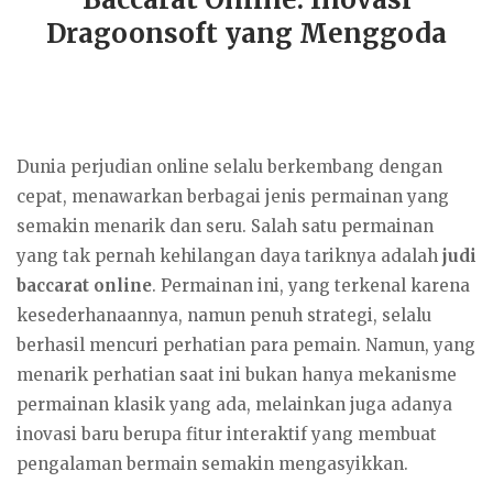
Dragoonsoft yang Menggoda
Dunia perjudian online selalu berkembang dengan
cepat, menawarkan berbagai jenis permainan yang
semakin menarik dan seru. Salah satu permainan
yang tak pernah kehilangan daya tariknya adalah
judi
baccarat online
. Permainan ini, yang terkenal karena
kesederhanaannya, namun penuh strategi, selalu
berhasil mencuri perhatian para pemain. Namun, yang
menarik perhatian saat ini bukan hanya mekanisme
permainan klasik yang ada, melainkan juga adanya
inovasi baru berupa fitur interaktif yang membuat
pengalaman bermain semakin mengasyikkan.