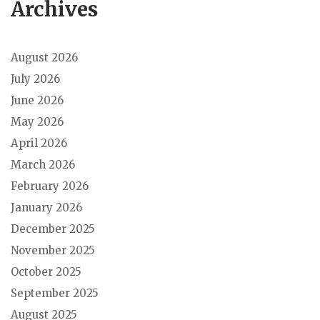
Archives
August 2026
July 2026
June 2026
May 2026
April 2026
March 2026
February 2026
January 2026
December 2025
November 2025
October 2025
September 2025
August 2025