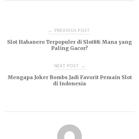
Post
PREVIOUS POST
←
Slot Habanero Terpopuler di Slot88: Mana yang
navigation
Paling Gacor?
NEXT POST
→
Mengapa Joker Bombs Jadi Favorit Pemain Slot
di Indonesia