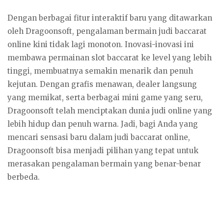
Dengan berbagai fitur interaktif baru yang ditawarkan
oleh Dragoonsoft, pengalaman bermain judi baccarat
online kini tidak lagi monoton. Inovasi-inovasi ini
membawa permainan slot baccarat ke level yang lebih
tinggi, membuatnya semakin menarik dan penuh
kejutan. Dengan grafis menawan, dealer langsung
yang memikat, serta berbagai mini game yang seru,
Dragoonsoft telah menciptakan dunia judi online yang
lebih hidup dan penuh warna. Jadi, bagi Anda yang
mencari sensasi baru dalam judi baccarat online,
Dragoonsoft bisa menjadi pilihan yang tepat untuk
merasakan pengalaman bermain yang benar-benar
berbeda.