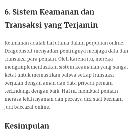
6.
Sistem Keamanan dan
Transaksi yang Terjamin
Keamanan adalah hal utama dalam perjudian online.
Dragoonsoft menyadari pentingnya menjaga data dan
transaksi para pemain. Oleh karena itu, mereka
mengimplementasikan sistem keamanan yang sangat
ketat untuk memastikan bahwa setiap transaksi
berjalan dengan aman dan data pribadi pemain
terlindungi dengan baik. Hal ini membuat pemain
merasa lebih nyaman dan percaya diri saat bermain
judi baccarat online.
Kesimpulan