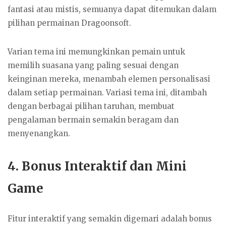
fantasi atau mistis, semuanya dapat ditemukan dalam
pilihan permainan Dragoonsoft.
Varian tema ini memungkinkan pemain untuk
memilih suasana yang paling sesuai dengan
keinginan mereka, menambah elemen personalisasi
dalam setiap permainan. Variasi tema ini, ditambah
dengan berbagai pilihan taruhan, membuat
pengalaman bermain semakin beragam dan
menyenangkan.
4.
Bonus Interaktif dan Mini
Game
Fitur interaktif yang semakin digemari adalah bonus