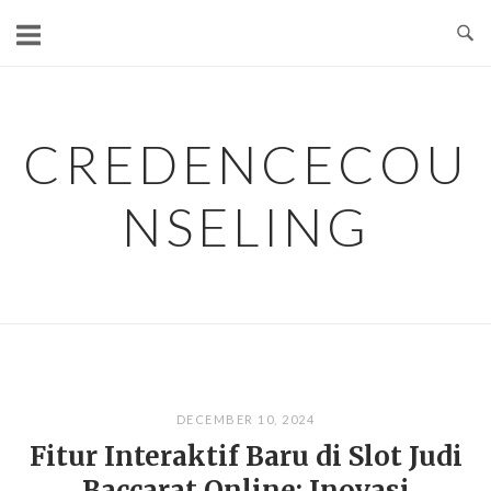
Skip
to
content
CREDENCECOU
NSELING
DECEMBER 10, 2024
Fitur Interaktif Baru di Slot Judi
Baccarat Online: Inovasi