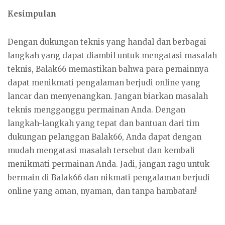
Kesimpulan
Dengan dukungan teknis yang handal dan berbagai
langkah yang dapat diambil untuk mengatasi masalah
teknis, Balak66 memastikan bahwa para pemainnya
dapat menikmati pengalaman berjudi online yang
lancar dan menyenangkan. Jangan biarkan masalah
teknis mengganggu permainan Anda. Dengan
langkah-langkah yang tepat dan bantuan dari tim
dukungan pelanggan Balak66, Anda dapat dengan
mudah mengatasi masalah tersebut dan kembali
menikmati permainan Anda. Jadi, jangan ragu untuk
bermain di Balak66 dan nikmati pengalaman berjudi
online yang aman, nyaman, dan tanpa hambatan!