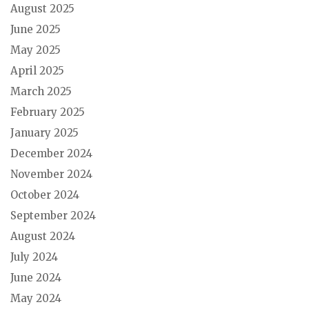
August 2025
June 2025
May 2025
April 2025
March 2025
February 2025
January 2025
December 2024
November 2024
October 2024
September 2024
August 2024
July 2024
June 2024
May 2024