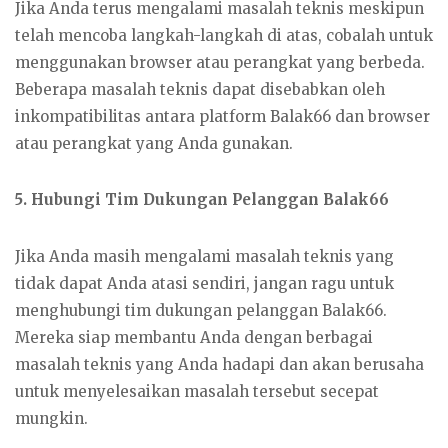
Jika Anda terus mengalami masalah teknis meskipun
telah mencoba langkah-langkah di atas, cobalah untuk
menggunakan browser atau perangkat yang berbeda.
Beberapa masalah teknis dapat disebabkan oleh
inkompatibilitas antara platform Balak66 dan browser
atau perangkat yang Anda gunakan.
5. Hubungi Tim Dukungan Pelanggan Balak66
Jika Anda masih mengalami masalah teknis yang
tidak dapat Anda atasi sendiri, jangan ragu untuk
menghubungi tim dukungan pelanggan Balak66.
Mereka siap membantu Anda dengan berbagai
masalah teknis yang Anda hadapi dan akan berusaha
untuk menyelesaikan masalah tersebut secepat
mungkin.