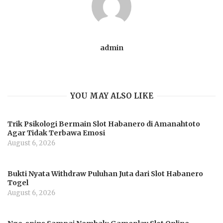
admin
YOU MAY ALSO LIKE
Trik Psikologi Bermain Slot Habanero di Amanahtoto
Agar Tidak Terbawa Emosi
August 6, 2026
Bukti Nyata Withdraw Puluhan Juta dari Slot Habanero
Togel
August 6, 2026