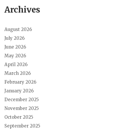
Archives
August 2026
July 2026
June 2026
May 2026
April 2026
March 2026
February 2026
January 2026
December 2025
November 2025
October 2025
September 2025