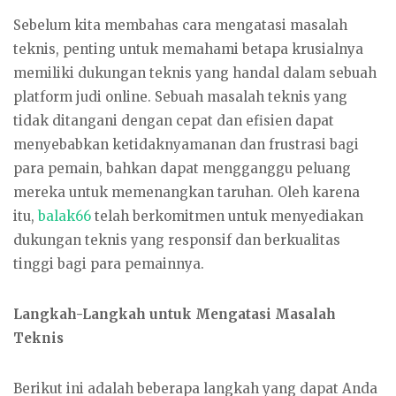
Sebelum kita membahas cara mengatasi masalah
teknis, penting untuk memahami betapa krusialnya
memiliki dukungan teknis yang handal dalam sebuah
platform judi online. Sebuah masalah teknis yang
tidak ditangani dengan cepat dan efisien dapat
menyebabkan ketidaknyamanan dan frustrasi bagi
para pemain, bahkan dapat mengganggu peluang
mereka untuk memenangkan taruhan. Oleh karena
itu,
balak66
telah berkomitmen untuk menyediakan
dukungan teknis yang responsif dan berkualitas
tinggi bagi para pemainnya.
Langkah-Langkah untuk Mengatasi Masalah
Teknis
Berikut ini adalah beberapa langkah yang dapat Anda