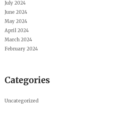
July 2024
June 2024
May 2024
April 2024
March 2024
February 2024
Categories
Uncategorized