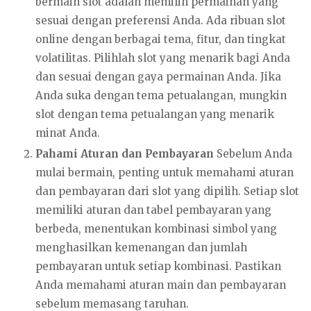
bermain slot adalah memilih permainan yang
sesuai dengan preferensi Anda. Ada ribuan slot
online dengan berbagai tema, fitur, dan tingkat
volatilitas. Pilihlah slot yang menarik bagi Anda
dan sesuai dengan gaya permainan Anda. Jika
Anda suka dengan tema petualangan, mungkin
slot dengan tema petualangan yang menarik
minat Anda.
Pahami Aturan dan Pembayaran
Sebelum Anda
mulai bermain, penting untuk memahami aturan
dan pembayaran dari slot yang dipilih. Setiap slot
memiliki aturan dan tabel pembayaran yang
berbeda, menentukan kombinasi simbol yang
menghasilkan kemenangan dan jumlah
pembayaran untuk setiap kombinasi. Pastikan
Anda memahami aturan main dan pembayaran
sebelum memasang taruhan.