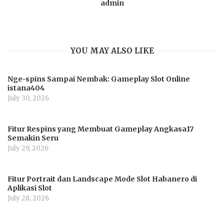
admin
YOU MAY ALSO LIKE
Nge-spins Sampai Nembak: Gameplay Slot Online
istana404
July 30, 2026
Fitur Respins yang Membuat Gameplay Angkasa17
Semakin Seru
July 29, 2026
Fitur Portrait dan Landscape Mode Slot Habanero di
Aplikasi Slot
July 28, 2026