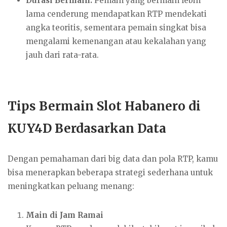
Durasi Bermain:
Pemain yang bermain lebih
lama cenderung mendapatkan RTP mendekati
angka teoritis, sementara pemain singkat bisa
mengalami kemenangan atau kekalahan yang
jauh dari rata-rata.
Tips Bermain Slot Habanero di
KUY4D Berdasarkan Data
Dengan pemahaman dari big data dan pola RTP, kamu
bisa menerapkan beberapa strategi sederhana untuk
meningkatkan peluang menang:
Main di Jam Ramai