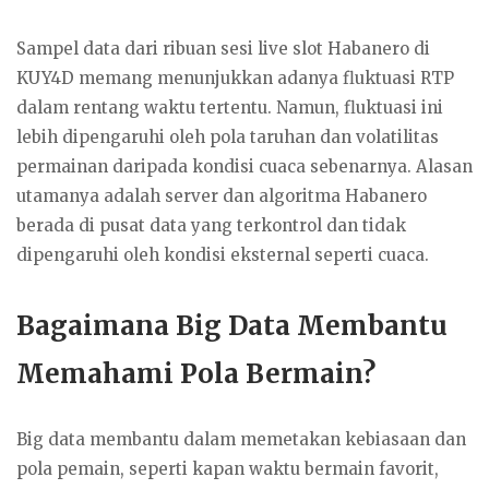
Sampel data dari ribuan sesi live slot Habanero di
KUY4D memang menunjukkan adanya fluktuasi RTP
dalam rentang waktu tertentu. Namun, fluktuasi ini
lebih dipengaruhi oleh pola taruhan dan volatilitas
permainan daripada kondisi cuaca sebenarnya. Alasan
utamanya adalah server dan algoritma Habanero
berada di pusat data yang terkontrol dan tidak
dipengaruhi oleh kondisi eksternal seperti cuaca.
Bagaimana Big Data Membantu
Memahami Pola Bermain?
Big data membantu dalam memetakan kebiasaan dan
pola pemain, seperti kapan waktu bermain favorit,