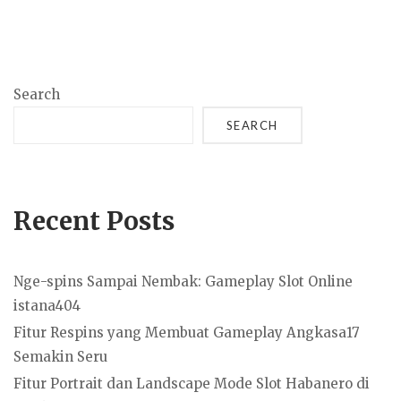
Search
SEARCH
Recent Posts
Nge-spins Sampai Nembak: Gameplay Slot Online
istana404
Fitur Respins yang Membuat Gameplay Angkasa17
Semakin Seru
Fitur Portrait dan Landscape Mode Slot Habanero di