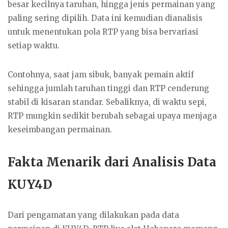
besar kecilnya taruhan, hingga jenis permainan yang
paling sering dipilih. Data ini kemudian dianalisis
untuk menentukan pola RTP yang bisa bervariasi
setiap waktu.
Contohnya, saat jam sibuk, banyak pemain aktif
sehingga jumlah taruhan tinggi dan RTP cenderung
stabil di kisaran standar. Sebaliknya, di waktu sepi,
RTP mungkin sedikit berubah sebagai upaya menjaga
keseimbangan permainan.
Fakta Menarik dari Analisis Data
KUY4D
Dari pengamatan yang dilakukan pada data