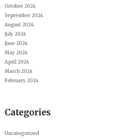
October 2024
September 2024
August 2024
July 2024
June 2024
May 2024
April 2024
March 2024
February 2024
Categories
Uncategorized