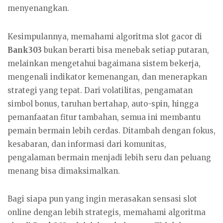
menyenangkan.
Kesimpulannya, memahami algoritma slot gacor di
Bank303
bukan berarti bisa menebak setiap putaran,
melainkan mengetahui bagaimana sistem bekerja,
mengenali indikator kemenangan, dan menerapkan
strategi yang tepat. Dari volatilitas, pengamatan
simbol bonus, taruhan bertahap, auto-spin, hingga
pemanfaatan fitur tambahan, semua ini membantu
pemain bermain lebih cerdas. Ditambah dengan fokus,
kesabaran, dan informasi dari komunitas,
pengalaman bermain menjadi lebih seru dan peluang
menang bisa dimaksimalkan.
Bagi siapa pun yang ingin merasakan sensasi slot
online dengan lebih strategis, memahami algoritma