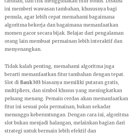
taruhan, dan trik menggunakan fitur bonus. Diskusi
ini memberi wawasan tambahan, khususnya bagi
pemula, agar lebih cepat memahami bagaimana
algoritma bekerja dan bagaimana memanfaatkan
momen gacor secara bijak. Belajar dari pengalaman
orang lain membuat permainan lebih interaktif dan
menyenangkan.
Tidak kalah penting, memahami algoritma juga
berarti memanfaatkan fitur tambahan dengan tepat.
Slot di
Bank303
biasanya memiliki putaran gratis,
multipliers, dan simbol khusus yang meningkatkan
peluang menang. Pemain cerdas akan memanfaatkan
fitur ini sesuai pola permainan, bukan sekadar
menunggu keberuntungan. Dengan cara ini, algoritma
slot bukan menjadi halangan, melainkan bagian dari
strategi untuk bermain lebih efektif dan