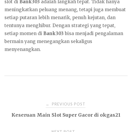
slot di
Bank303
adalah langkah tepat. Tidak hanya
meningkatkan peluang menang, tetapi juga membuat
setiap putaran lebih menarik, penuh kejutan, dan
tentunya menghibur. Dengan strategi yang tepat,
setiap momen di
Bank303
bisa menjadi pengalaman
bermain yang menegangkan sekaligus
menyenangkan.
Post
PREVIOUS POST
←
Keseruan Main Slot Super Gacor di okgas21
navigation
NEXT POST
→