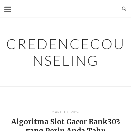
Skip
to
content
CREDENCECOU
NSELING
MARCH 7, 2026
Algoritma Slot Gacor Bank303
yang Perlu Anda Tahu